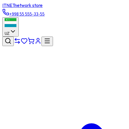
ITNET
network store
+998 55 555-33-55
UZ