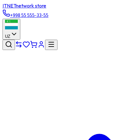
ITNET
network store
+998 55 555-33-55
UZ