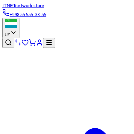
ITNET
network store
+998 55 555-33-55
UZ