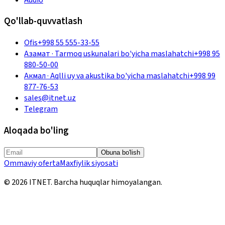
Qo'llab-quvvatlash
Ofis
+998 55 555-33-55
Азамат
·
Tarmoq uskunalari bo'yicha maslahatchi
+998 95
880-50-00
Акмал
·
Aqlli uy va akustika bo'yicha maslahatchi
+998 99
877-76-53
sales@itnet.uz
Telegram
Aloqada bo'ling
Obuna bo'lish
Ommaviy oferta
Maxfiylik siyosati
©
2026
ITNET.
Barcha huquqlar himoyalangan
.