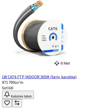
LW CAT6 FTP INDOOR 305M (Seriy, karobka)
971 700
so'm
Sotildi
Kelishini bilish