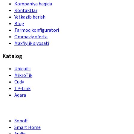
Kompaniya haqida
Kontaktlar
Yetkazib berish
Blog
Tarmoq konfiguratori
Ommaviy oferta
Maxfiylik siyosati
Katalog
Ubiquiti
MikroTik
Cudy
TP-Link
Aqara
Sonoff
Smart Home
Audio