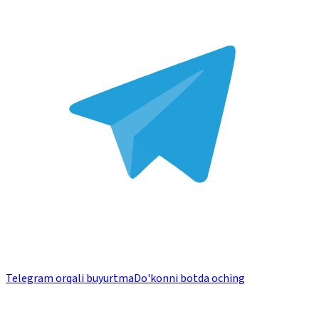
Telegram orqali buyurtma
Do'konni botda oching