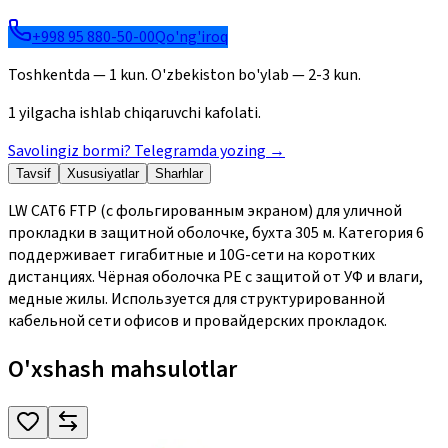
+998 95 880-50-00
Qo'ng'iroq
Toshkentda — 1 kun. O'zbekiston bo'ylab — 2-3 kun.
1 yilgacha ishlab chiqaruvchi kafolati.
Savolingiz bormi? Telegramda yozing
→
Tavsif
Xususiyatlar
Sharhlar
LW CAT6 FTP (с фольгированным экраном) для уличной
прокладки в защитной оболочке, бухта 305 м. Категория 6
поддерживает гигабитные и 10G-сети на коротких
дистанциях. Чёрная оболочка PE с защитой от УФ и влаги,
медные жилы. Используется для структурированной
кабельной сети офисов и провайдерских прокладок.
O'xshash mahsulotlar