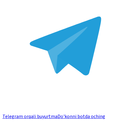
Telegram orqali buyurtma
Do'konni botda oching