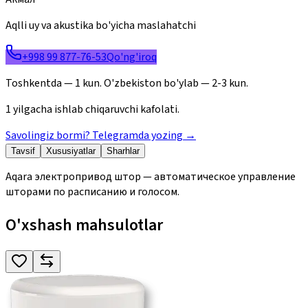
Aqlli uy va akustika bo'yicha maslahatchi
+998 99 877-76-53
Qo'ng'iroq
Toshkentda — 1 kun. O'zbekiston bo'ylab — 2-3 kun.
1 yilgacha ishlab chiqaruvchi kafolati.
Savolingiz bormi? Telegramda yozing
→
Tavsif
Xususiyatlar
Sharhlar
Aqara электропривод штор — автоматическое управление
шторами по расписанию и голосом.
O'xshash mahsulotlar