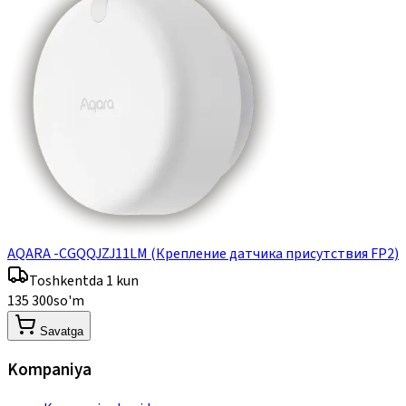
AQARA -CGQQJZJ11LM (Крепление датчика присутствия FP2)
Toshkentda 1 kun
135 300
so'm
Savatga
Kompaniya