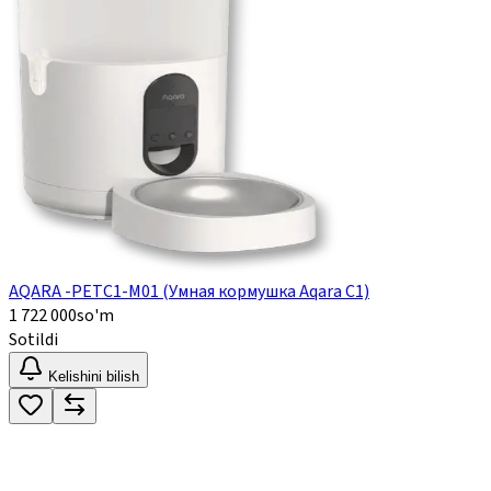
AQARA -PETC1-M01 (Умная кормушка Aqara C1)
1 722 000
so'm
Sotildi
Kelishini bilish