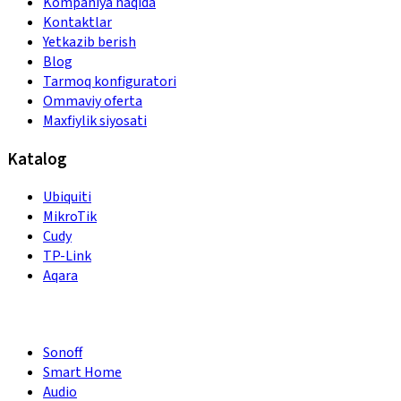
Kompaniya haqida
Kontaktlar
Yetkazib berish
Blog
Tarmoq konfiguratori
Ommaviy oferta
Maxfiylik siyosati
Katalog
Ubiquiti
MikroTik
Cudy
TP-Link
Aqara
Sonoff
Smart Home
Audio