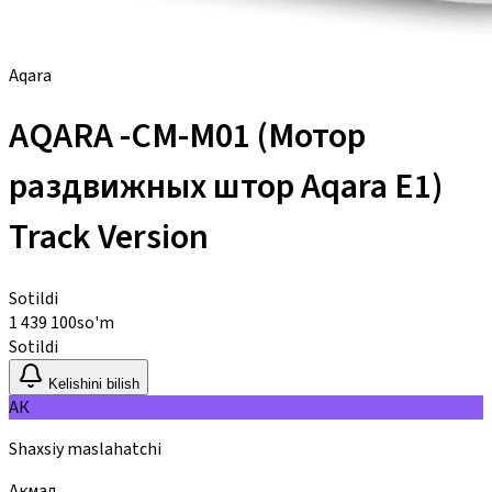
Aqara
AQARA -CM-M01 (Мотор
раздвижных штор Aqara E1)
Track Version
Sotildi
1 439 100
so'm
Sotildi
Kelishini bilish
АК
Shaxsiy maslahatchi
Акмал