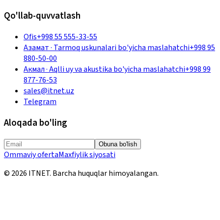
Qo'llab-quvvatlash
Ofis
+998 55 555-33-55
Азамат
·
Tarmoq uskunalari bo'yicha maslahatchi
+998 95
880-50-00
Акмал
·
Aqlli uy va akustika bo'yicha maslahatchi
+998 99
877-76-53
sales@itnet.uz
Telegram
Aloqada bo'ling
Obuna bo'lish
Ommaviy oferta
Maxfiylik siyosati
©
2026
ITNET.
Barcha huquqlar himoyalangan
.