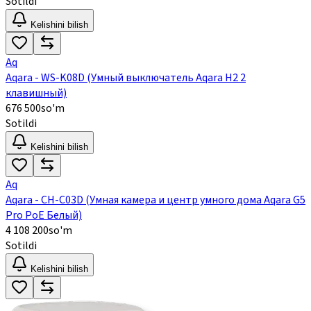
Sotildi
Kelishini bilish
Aq
Aqara - WS-K08D (Умный выключатель Aqara H2 2
клавишный)
676 500
so'm
Sotildi
Kelishini bilish
Aq
Aqara - CH-C03D (Умная камера и центр умного дома Aqara G5
Pro PoE Белый)
4 108 200
so'm
Sotildi
Kelishini bilish