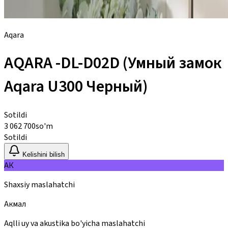
Aqara
AQARA -DL-D02D (Умный замок
Aqara U300 Черный)
Sotildi
3 062 700
so'm
Sotildi
Kelishini bilish
АК
Shaxsiy maslahatchi
Акмал
Aqlli uy va akustika bo'yicha maslahatchi