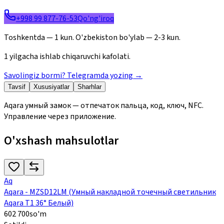
+998 99 877-76-53
Qo'ng'iroq
Toshkentda — 1 kun. O'zbekiston bo'ylab — 2-3 kun.
1 yilgacha ishlab chiqaruvchi kafolati.
Savolingiz bormi? Telegramda yozing
→
Tavsif
Xususiyatlar
Sharhlar
Aqara умный замок — отпечаток пальца, код, ключ, NFC.
Управление через приложение.
O'xshash mahsulotlar
Aq
Aqara - MZSD12LM (Умный накладной точечный светильник
Aqara Т1 36° Белый)
602 700
so'm