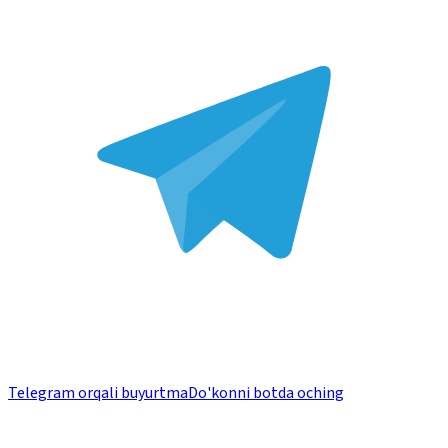
Telegram orqali buyurtma
Do'konni botda oching