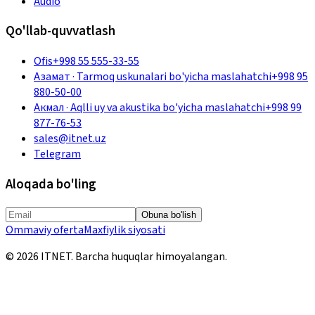
Audio
Qo'llab-quvvatlash
Ofis
+998 55 555-33-55
Азамат
·
Tarmoq uskunalari bo'yicha maslahatchi
+998 95
880-50-00
Акмал
·
Aqlli uy va akustika bo'yicha maslahatchi
+998 99
877-76-53
sales@itnet.uz
Telegram
Aloqada bo'ling
Obuna bo'lish
Ommaviy oferta
Maxfiylik siyosati
©
2026
ITNET.
Barcha huquqlar himoyalangan
.