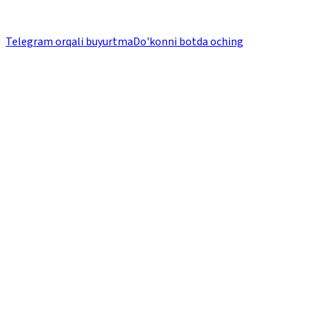
Telegram orqali buyurtma
Do'konni botda oching