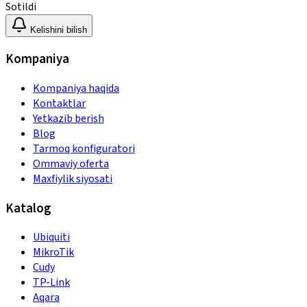
Sotildi
Kelishini bilish
Kompaniya
Kompaniya haqida
Kontaktlar
Yetkazib berish
Blog
Tarmoq konfiguratori
Ommaviy oferta
Maxfiylik siyosati
Katalog
Ubiquiti
MikroTik
Cudy
TP-Link
Aqara