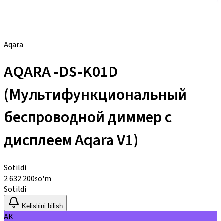
Aqara
AQARA -DS-K01D
(Мультифункциональный
беспроводной диммер с
дисплеем Aqara V1)
Sotildi
2 632 200
so'm
Sotildi
Kelishini bilish
АК