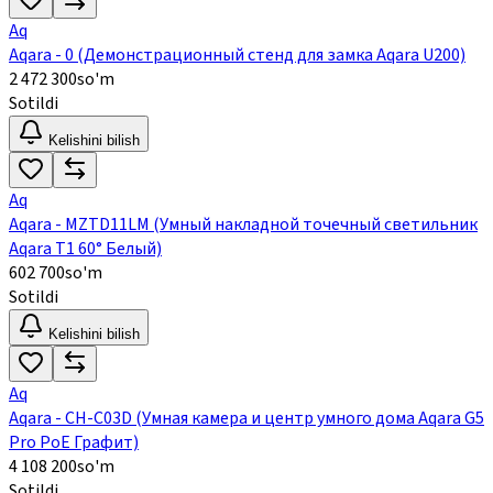
Aq
Aqara - 0 (Демонстрационный стенд для замка Aqara U200)
2 472 300
so'm
Sotildi
Kelishini bilish
Aq
Aqara - MZTD11LM (Умный накладной точечный светильник
Aqara Т1 60° Белый)
602 700
so'm
Sotildi
Kelishini bilish
Aq
Aqara - CH-C03D (Умная камера и центр умного дома Aqara G5
Pro PoE Графит)
4 108 200
so'm
Sotildi