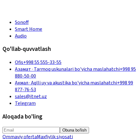
Sonoff
Smart Home
Audio
Qo'llab-quvvatlash
Ofis
+998 55 555-33-55
Азамат
·
Tarmoq uskunalari bo'yicha maslahatchi
+998 95
880-50-00
Акмал
·
Aqlli uy va akustika bo'yicha maslahatchi
+998 99
877-76-53
sales@itnet.uz
Telegram
Aloqada bo'ling
Obuna bo'lish
Ommaviy oferta
Maxfiylik siyosati