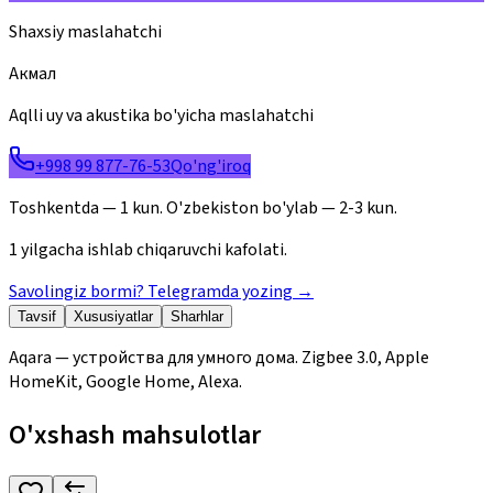
Shaxsiy maslahatchi
Акмал
Aqlli uy va akustika bo'yicha maslahatchi
+998 99 877-76-53
Qo'ng'iroq
Toshkentda — 1 kun. O'zbekiston bo'ylab — 2-3 kun.
1 yilgacha ishlab chiqaruvchi kafolati.
Savolingiz bormi? Telegramda yozing
→
Tavsif
Xususiyatlar
Sharhlar
Aqara — устройства для умного дома. Zigbee 3.0, Apple
HomeKit, Google Home, Alexa.
O'xshash mahsulotlar