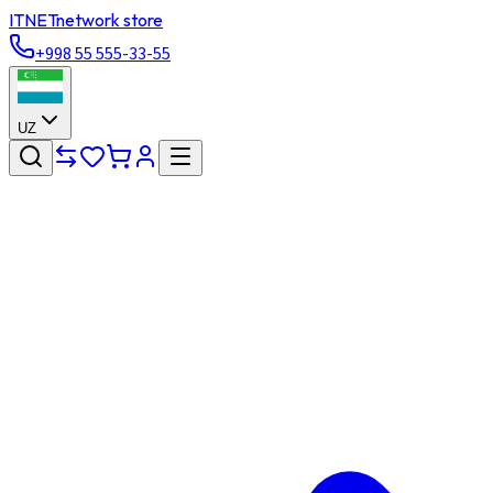
ITNET
network store
+998 55 555-33-55
UZ