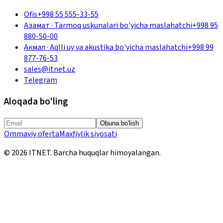
Ofis
+998 55 555-33-55
Азамат
·
Tarmoq uskunalari bo'yicha maslahatchi
+998 95
880-50-00
Акмал
·
Aqlli uy va akustika bo'yicha maslahatchi
+998 99
877-76-53
sales@itnet.uz
Telegram
Aloqada bo'ling
Obuna bo'lish
Ommaviy oferta
Maxfiylik siyosati
©
2026
ITNET.
Barcha huquqlar himoyalangan
.