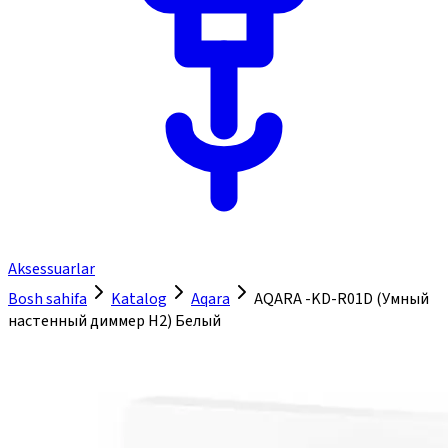
Aksessuarlar
Bosh sahifa
Katalog
Aqara
AQARA -KD-R01D (Умный
настенный диммер H2) Белый