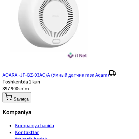
AQARA -JT-BZ-03AQ/A (Умный датчик газа Aqara)
Toshkentda 1 kun
897 900
so'm
Savatga
Kompaniya
Kompaniya haqida
Kontaktlar