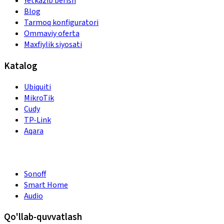
Yetkazib berish
Blog
Tarmoq konfiguratori
Ommaviy oferta
Maxfiylik siyosati
Katalog
Ubiquiti
MikroTik
Cudy
TP-Link
Aqara
Sonoff
Smart Home
Audio
Qo'llab-quvvatlash