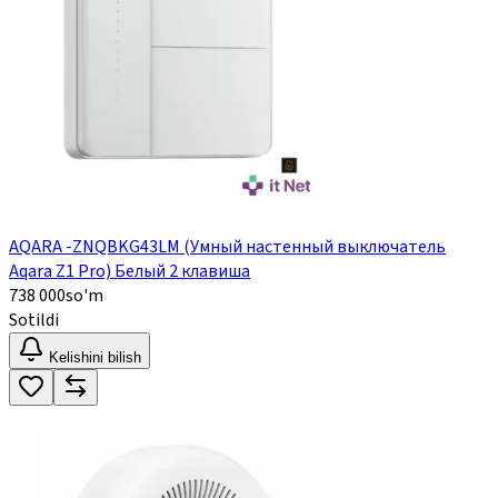
AQARA -ZNQBKG43LM (Умный настенный выключатель
Aqara Z1 Pro) Белый 2 клавиша
738 000
so'm
Sotildi
Kelishini bilish