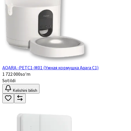
AQARA -PETC1-M01 (Умная кормушка Aqara C1)
1 722 000
so'm
Sotildi
Kelishini bilish