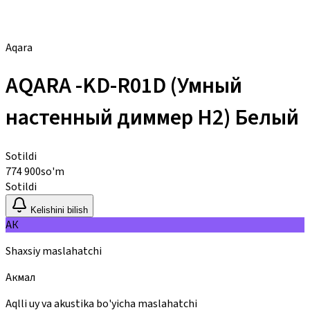
Aqara
AQARA -KD-R01D (Умный
настенный диммер H2) Белый
Sotildi
774 900
so'm
Sotildi
Kelishini bilish
АК
Shaxsiy maslahatchi
Акмал
Aqlli uy va akustika bo'yicha maslahatchi