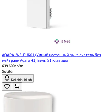
AQARA -WS-EUK01 (Умный настенный выключатель без
нейтрали Aqara H1) Белый 1 клавиша
639 600
so'm
Sotildi
Kelishini bilish