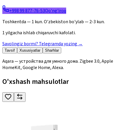
+998 99 877-76-53
Qo'ng'iroq
Toshkentda — 1 kun. O'zbekiston bo'ylab — 2-3 kun.
1 yilgacha ishlab chiqaruvchi kafolati.
Savolingiz bormi? Telegramda yozing
→
Tavsif
Xususiyatlar
Sharhlar
Aqara — устройства для умного дома. Zigbee 3.0, Apple
HomeKit, Google Home, Alexa.
O'xshash mahsulotlar