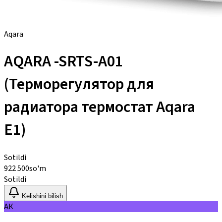
Aqara
AQARA -SRTS-A01
(Терморегулятор для
радиатора термостат Aqara
E1)
Sotildi
922 500
so'm
Sotildi
Kelishini bilish
АК