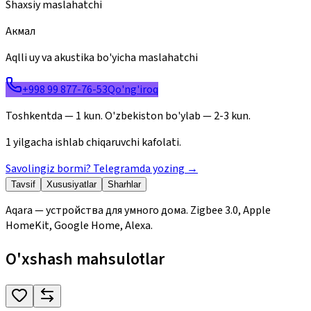
Shaxsiy maslahatchi
Акмал
Aqlli uy va akustika bo'yicha maslahatchi
+998 99 877-76-53
Qo'ng'iroq
Toshkentda — 1 kun. O'zbekiston bo'ylab — 2-3 kun.
1 yilgacha ishlab chiqaruvchi kafolati.
Savolingiz bormi? Telegramda yozing
→
Tavsif
Xususiyatlar
Sharhlar
Aqara — устройства для умного дома. Zigbee 3.0, Apple
HomeKit, Google Home, Alexa.
O'xshash mahsulotlar