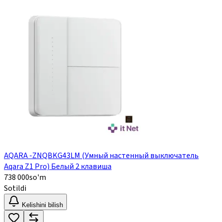
AQARA -ZNQBKG43LM (Умный настенный выключатель
Aqara Z1 Pro) Белый 2 клавиша
738 000
so'm
Sotildi
Kelishini bilish