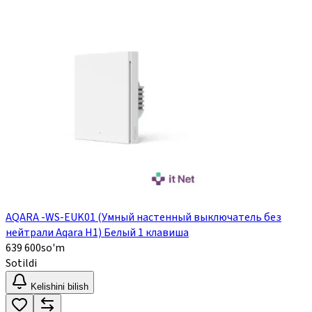
AQARA -WS-EUK01 (Умный настенный выключатель без
нейтрали Aqara H1) Белый 1 клавиша
639 600
so'm
Sotildi
Kelishini bilish