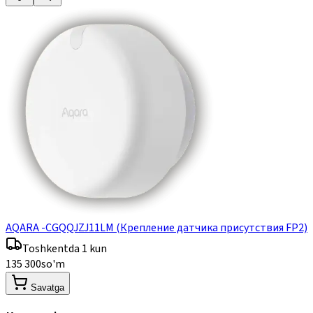
AQARA -CGQQJZJ11LM (Крепление датчика присутствия FP2)
Toshkentda 1 kun
135 300
so'm
Savatga