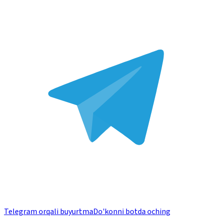
Telegram orqali buyurtma
Do'konni botda oching