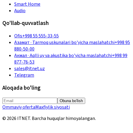
Smart Home
Audio
Qo'llab-quvvatlash
Ofis
+998 55 555-33-55
Азамат
·
Tarmoq uskunalari bo'yicha maslahatchi
+998 95
880-50-00
Акмал
·
Aqlli uy va akustika bo'yicha maslahatchi
+998 99
877-76-53
sales@itnet.uz
Telegram
Aloqada bo'ling
Obuna bo'lish
Ommaviy oferta
Maxfiylik siyosati
©
2026
ITNET.
Barcha huquqlar himoyalangan
.