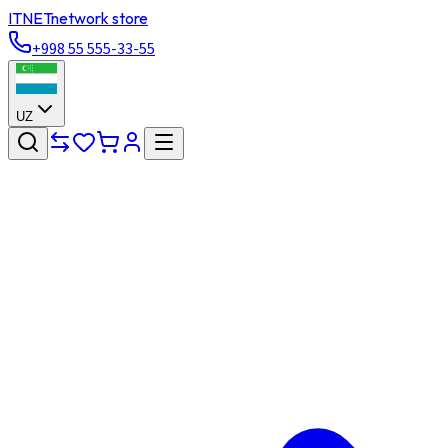
ITNET
network store
+998 55 555-33-55
UZ