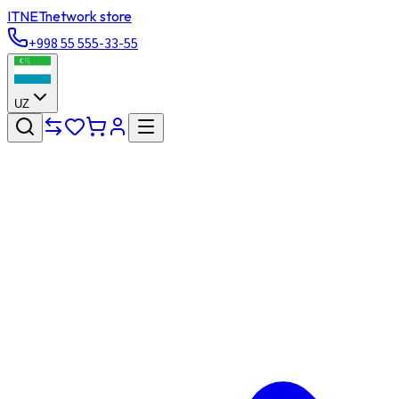
ITNET
network store
+998 55 555-33-55
UZ