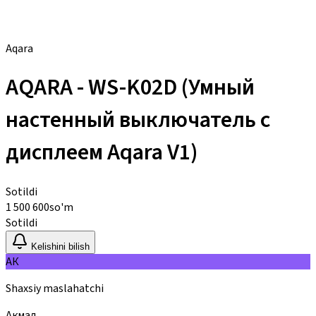
Aqara
AQARA - WS-K02D (Умный
настенный выключатель с
дисплеем Aqara V1)
Sotildi
1 500 600
so'm
Sotildi
Kelishini bilish
АК
Shaxsiy maslahatchi
Акмал