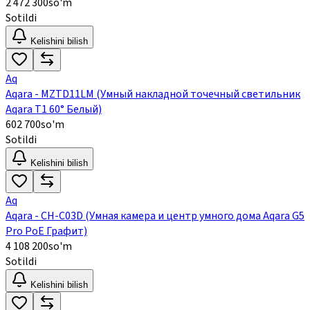
2 472 300
so'm
Sotildi
Kelishini bilish
Aq
Aqara - MZTD11LM (Умный накладной точечный светильник
Aqara Т1 60° Белый)
602 700
so'm
Sotildi
Kelishini bilish
Aq
Aqara - CH-C03D (Умная камера и центр умного дома Aqara G5
Pro PoE Графит)
4 108 200
so'm
Sotildi
Kelishini bilish