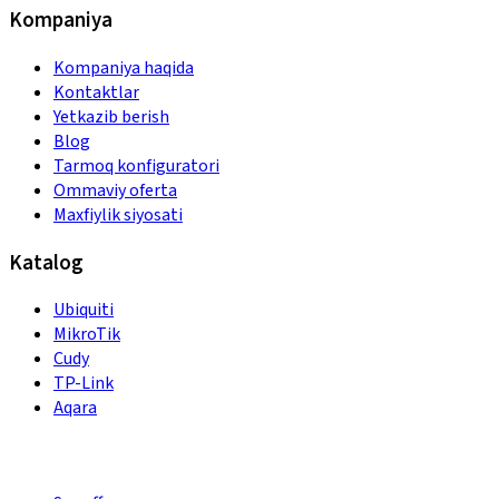
Kompaniya
Kompaniya haqida
Kontaktlar
Yetkazib berish
Blog
Tarmoq konfiguratori
Ommaviy oferta
Maxfiylik siyosati
Katalog
Ubiquiti
MikroTik
Cudy
TP-Link
Aqara