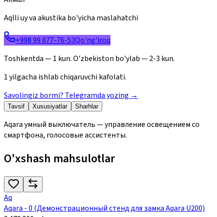
Aqlli uy va akustika bo'yicha maslahatchi
+998 99 877-76-53
Qo'ng'iroq
Toshkentda — 1 kun. O'zbekiston bo'ylab — 2-3 kun.
1 yilgacha ishlab chiqaruvchi kafolati.
Savolingiz bormi? Telegramda yozing
→
Tavsif
Xususiyatlar
Sharhlar
Aqara умный выключатель — управление освещением со
смартфона, голосовые ассистенты.
O'xshash mahsulotlar
Aq
Aqara - 0 (Демонстрационный стенд для замка Aqara U200)