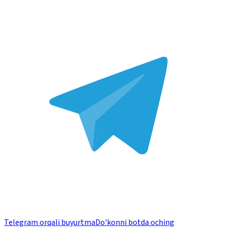
Telegram orqali buyurtma
Do'konni botda oching