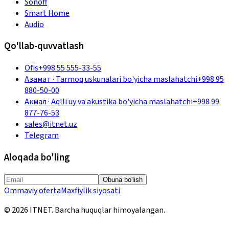
Sonoff
Smart Home
Audio
Qo'llab-quvvatlash
Ofis
+998 55 555-33-55
Азамат
·
Tarmoq uskunalari bo'yicha maslahatchi
+998 95
880-50-00
Акмал
·
Aqlli uy va akustika bo'yicha maslahatchi
+998 99
877-76-53
sales@itnet.uz
Telegram
Aloqada bo'ling
Obuna bo'lish
Ommaviy oferta
Maxfiylik siyosati
©
2026
ITNET.
Barcha huquqlar himoyalangan
.