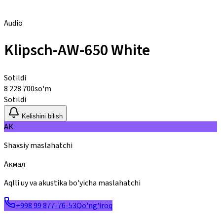
Audio
Klipsch-AW-650 White
Sotildi
8 228 700
so'm
Sotildi
Kelishini bilish
АК
Shaxsiy maslahatchi
Акмал
Aqlli uy va akustika bo'yicha maslahatchi
+998 99 877-76-53
Qo'ng'iroq