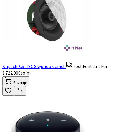
Klipsch-CS-18C Skyuhook Cinch
Toshkentda 1 kun
1 722 000
so'm
Savatga