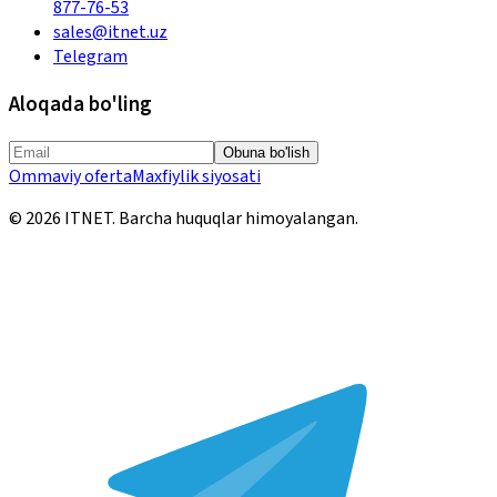
877-76-53
sales@itnet.uz
Telegram
Aloqada bo'ling
Obuna bo'lish
Ommaviy oferta
Maxfiylik siyosati
©
2026
ITNET.
Barcha huquqlar himoyalangan
.