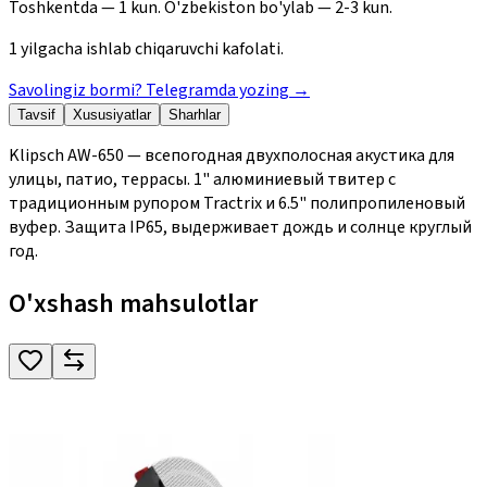
Toshkentda — 1 kun. O'zbekiston bo'ylab — 2-3 kun.
1 yilgacha ishlab chiqaruvchi kafolati.
Savolingiz bormi? Telegramda yozing
→
Tavsif
Xususiyatlar
Sharhlar
Klipsch AW-650 — всепогодная двухполосная акустика для
улицы, патио, террасы. 1" алюминиевый твитер с
традиционным рупором Tractrix и 6.5" полипропиленовый
вуфер. Защита IP65, выдерживает дождь и солнце круглый
год.
O'xshash mahsulotlar