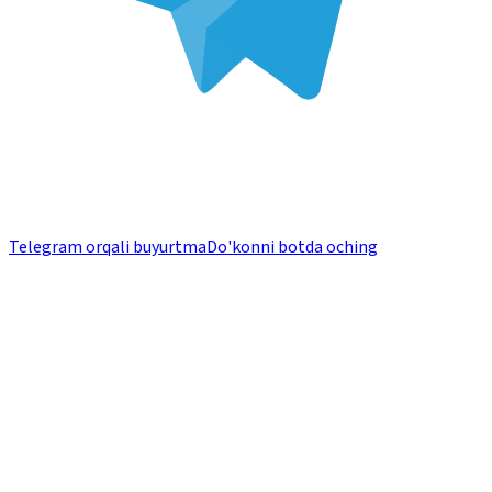
Telegram orqali buyurtma
Do'konni botda oching