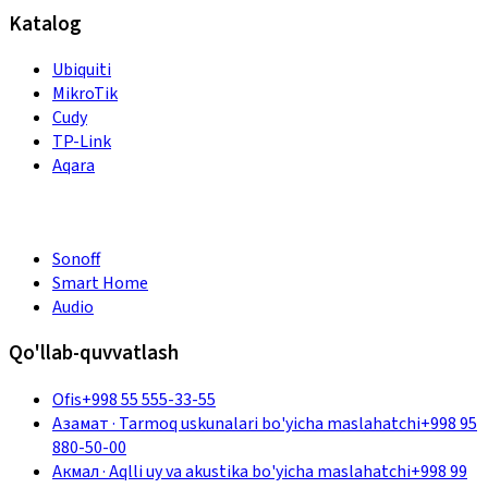
Katalog
Ubiquiti
MikroTik
Cudy
TP-Link
Aqara
Sonoff
Smart Home
Audio
Qo'llab-quvvatlash
Ofis
+998 55 555-33-55
Азамат
·
Tarmoq uskunalari bo'yicha maslahatchi
+998 95
880-50-00
Акмал
·
Aqlli uy va akustika bo'yicha maslahatchi
+998 99