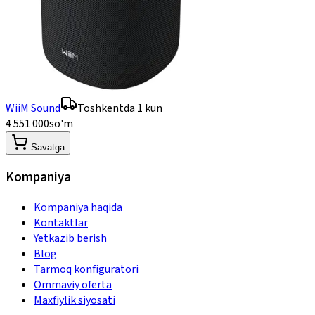
WiiM Sound
Toshkentda 1 kun
4 551 000
so'm
Savatga
Kompaniya
Kompaniya haqida
Kontaktlar
Yetkazib berish
Blog
Tarmoq konfiguratori
Ommaviy oferta
Maxfiylik siyosati