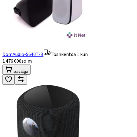
DomAudio-S640T-B
Toshkentda 1 kun
1 476 000
so'm
Savatga