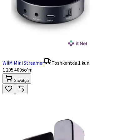
WiiM Mini Streamer
Toshkentda 1 kun
1 205 400
so'm
Savatga