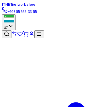
ITNET
network store
+998 55 555-33-55
UZ