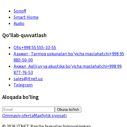
Sonoff
Smart Home
Audio
Qo'llab-quvvatlash
Ofis
+998 55 555-33-55
Азамат
·
Tarmoq uskunalari bo'yicha maslahatchi
+998 95
880-50-00
Акмал
·
Aqlli uy va akustika bo'yicha maslahatchi
+998 99
877-76-53
sales@itnet.uz
Telegram
Aloqada bo'ling
Obuna bo'lish
Ommaviy oferta
Maxfiylik siyosati
©
2026
ITNET.
Barcha huquqlar himoyalangan
.