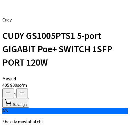
Cudy
CUDY GS1005PTS1 5-port
GIGABIT Poe+ SWITCH 1SFP
PORT 120W
Mavjud
405 900
so'm
1
Savatga
АЗ
Shaxsiy maslahatchi