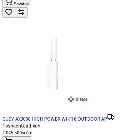
Savatga
CUDY-AX3000 HIGH POWER WI-FI 6 OUTDOOR AP
Toshkentda 1 kun
1 045 500
so'm