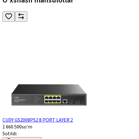
O'xshash mahsulotlar
CUDY GS2008PS2 8 PORT LAYER 2
1 660 500
so'm
Sotildi