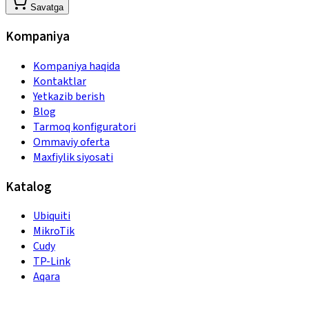
Savatga
Kompaniya
Kompaniya haqida
Kontaktlar
Yetkazib berish
Blog
Tarmoq konfiguratori
Ommaviy oferta
Maxfiylik siyosati
Katalog
Ubiquiti
MikroTik
Cudy
TP-Link
Aqara