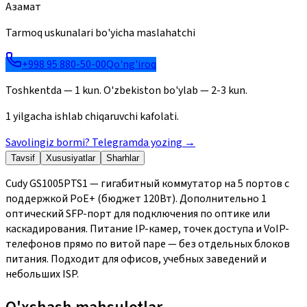
Азамат
Tarmoq uskunalari bo'yicha maslahatchi
+998 95 880-50-00
Qo'ng'iroq
Toshkentda — 1 kun. O'zbekiston bo'ylab — 2-3 kun.
1 yilgacha ishlab chiqaruvchi kafolati.
Savolingiz bormi? Telegramda yozing
→
Tavsif
Xususiyatlar
Sharhlar
Cudy GS1005PTS1 — гигабитный коммутатор на 5 портов с
поддержкой PoE+ (бюджет 120Вт). Дополнительно 1
оптический SFP-порт для подключения по оптике или
каскадирования. Питание IP-камер, точек доступа и VoIP-
телефонов прямо по витой паре — без отдельных блоков
питания. Подходит для офисов, учебных заведений и
небольших ISP.