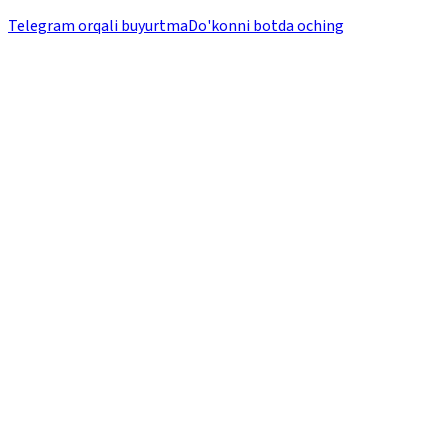
Telegram orqali buyurtma
Do'konni botda oching