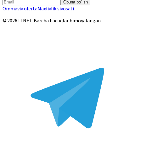
Obuna bo'lish
Ommaviy oferta
Maxfiylik siyosati
©
2026
ITNET.
Barcha huquqlar himoyalangan
.