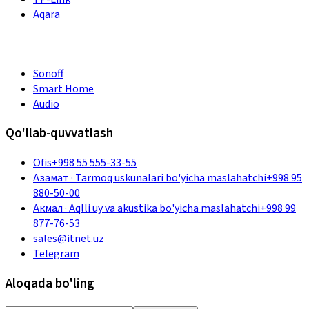
Aqara
Sonoff
Smart Home
Audio
Qo'llab-quvvatlash
Ofis
+998 55 555-33-55
Азамат
·
Tarmoq uskunalari bo'yicha maslahatchi
+998 95
880-50-00
Акмал
·
Aqlli uy va akustika bo'yicha maslahatchi
+998 99
877-76-53
sales@itnet.uz
Telegram
Aloqada bo'ling