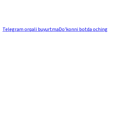
Telegram orqali buyurtma
Do'konni botda oching