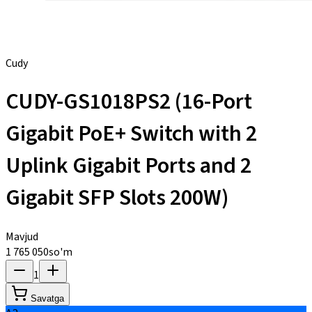
Cudy
CUDY-GS1018PS2 (16-Port
Gigabit PoE+ Switch with 2
Uplink Gigabit Ports and 2
Gigabit SFP Slots 200W)
Mavjud
1 765 050
so'm
1
Savatga