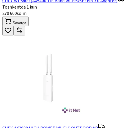
CUDY-WU5400 (AX5400 Tir-Band Wi-Fi6/6E USB 3.0 Adapter)
Toshkentda 1 kun
270 600
so'm
Savatga