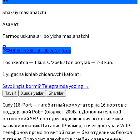
АЗ
Shaxsiy maslahatchi
Азамат
Tarmoq uskunalari bo'yicha maslahatchi
+998 95 880-50-00
Qo'ng'iroq
Toshkentda — 1 kun. O'zbekiston bo'ylab — 2-3 kun.
1 yilgacha ishlab chiqaruvchi kafolati.
Savolingiz bormi? Telegramda yozing
→
Tavsif
Xususiyatlar
Sharhlar
Cudy (16-Port — гигабитный коммутатор на 16 портов с
поддержкой PoE+ (бюджет 200Вт). Дополнительно 1
оптический SFP-порт для подключения по оптике или
каскадирования. Питание IP-камер, точек доступа и VoIP-
телефонов прямо по витой паре — без отдельных блоков
питания. Подходит для офисов, учебных заведений и