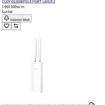
CUDY GS2008PS2 8 PORT LAYER 2
1 660 500
so'm
Sotildi
Kelishini bilish