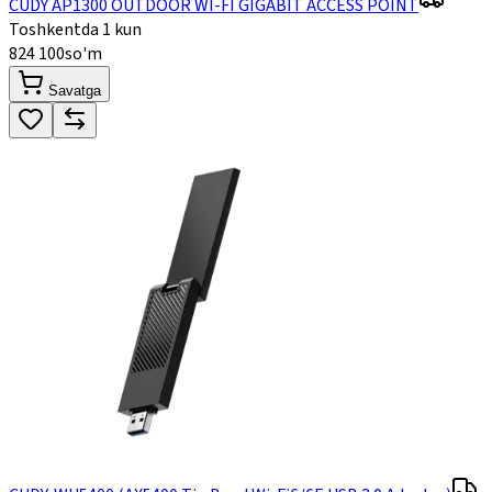
CUDY AP1300 OUTDOOR WI-FI GIGABIT ACCESS POINT
Toshkentda 1 kun
824 100
so'm
Savatga