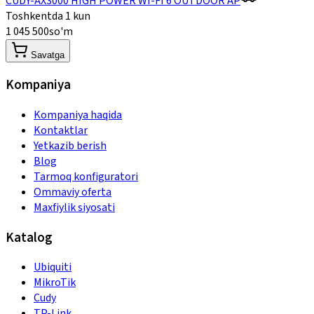
CUDY-AX3000 HIGH POWER WI-FI 6 OUTDOOR AP
Toshkentda 1 kun
1 045 500
so'm
Savatga
Kompaniya
Kompaniya haqida
Kontaktlar
Yetkazib berish
Blog
Tarmoq konfiguratori
Ommaviy oferta
Maxfiylik siyosati
Katalog
Ubiquiti
MikroTik
Cudy
TP-Link