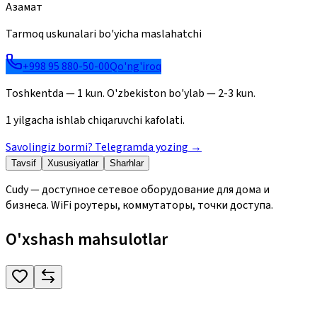
Азамат
Tarmoq uskunalari bo'yicha maslahatchi
+998 95 880-50-00
Qo'ng'iroq
Toshkentda — 1 kun. O'zbekiston bo'ylab — 2-3 kun.
1 yilgacha ishlab chiqaruvchi kafolati.
Savolingiz bormi? Telegramda yozing
→
Tavsif
Xususiyatlar
Sharhlar
Cudy — доступное сетевое оборудование для дома и
бизнеса. WiFi роутеры, коммутаторы, точки доступа.
O'xshash mahsulotlar