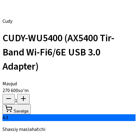
Cudy
CUDY-WU5400 (AX5400 Tir-
Band Wi-Fi6/6E USB 3.0
Adapter)
Mavjud
270 600
so'm
1
Savatga
АЗ
Shaxsiy maslahatchi