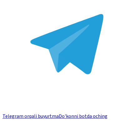
Telegram orqali buyurtma
Do'konni botda oching