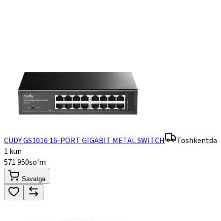
CUDY GS1016 16-PORT GIGABIT METAL SWITCH
Toshkentda
1 kun
571 950
so'm
Savatga