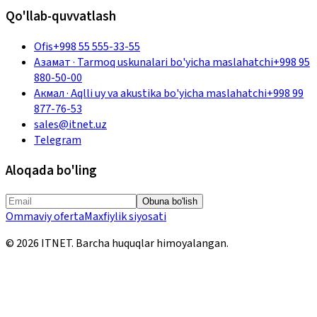
Qo'llab-quvvatlash
Ofis
+998 55 555-33-55
Азамат
·
Tarmoq uskunalari bo'yicha maslahatchi
+998 95
880-50-00
Акмал
·
Aqlli uy va akustika bo'yicha maslahatchi
+998 99
877-76-53
sales@itnet.uz
Telegram
Aloqada bo'ling
Obuna bo'lish
Ommaviy oferta
Maxfiylik siyosati
©
2026
ITNET.
Barcha huquqlar himoyalangan
.