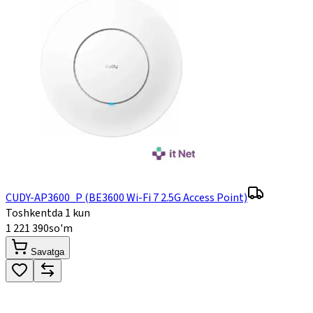
CUDY-AP3600_P (BE3600 Wi-Fi 7 2.5G Access Point)
Toshkentda 1 kun
1 221 390
so'm
Savatga