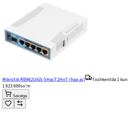
Mikrotik RB962UiGS-5HacT2HnT (hap ac)
Toshkentda 1 kun
1 623 600
so'm
Savatga