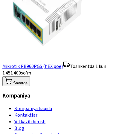
Mikrotik RB960PGS (hEX poe)
Toshkentda 1 kun
1 451 400
so'm
Savatga
Kompaniya
Kompaniya haqida
Kontaktlar
Yetkazib berish
Blog