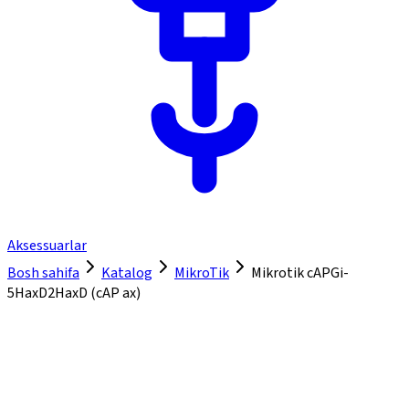
Aksessuarlar
Bosh sahifa
Katalog
MikroTik
Mikrotik cAPGi-
5HaxD2HaxD (сАР ах)