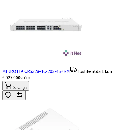
MIKROTIK CRS328-4C-20S-4S+RM
Toshkentda 1 kun
6 027 000
so'm
Savatga