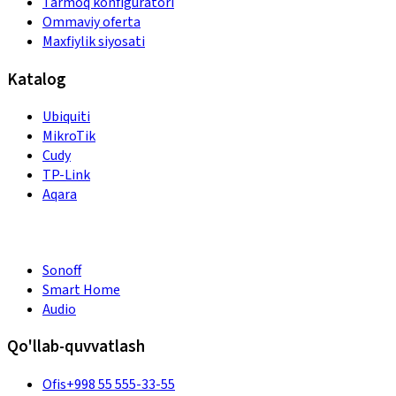
Tarmoq konfiguratori
Ommaviy oferta
Maxfiylik siyosati
Katalog
Ubiquiti
MikroTik
Cudy
TP-Link
Aqara
Sonoff
Smart Home
Audio
Qo'llab-quvvatlash
Ofis
+998 55 555-33-55