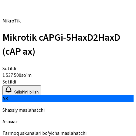
MikroTik
Mikrotik cAPGi-5HaxD2HaxD
(сАР ах)
Sotildi
1 537 500
so'm
Sotildi
Kelishini bilish
АЗ
Shaxsiy maslahatchi
Азамат
Tarmoq uskunalari bo'yicha maslahatchi