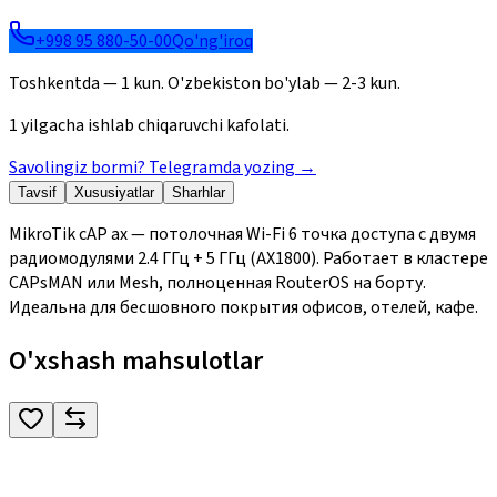
+998 95 880-50-00
Qo'ng'iroq
Toshkentda — 1 kun. O'zbekiston bo'ylab — 2-3 kun.
1 yilgacha ishlab chiqaruvchi kafolati.
Savolingiz bormi? Telegramda yozing
→
Tavsif
Xususiyatlar
Sharhlar
MikroTik cAP ax — потолочная Wi-Fi 6 точка доступа с двумя
радиомодулями 2.4 ГГц + 5 ГГц (AX1800). Работает в кластере
CAPsMAN или Mesh, полноценная RouterOS на борту.
Идеальна для бесшовного покрытия офисов, отелей, кафе.
O'xshash mahsulotlar