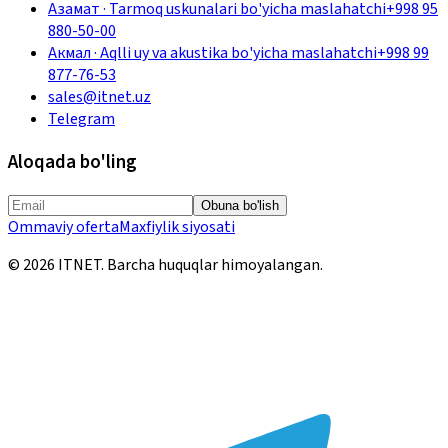
Азамат
·
Tarmoq uskunalari bo'yicha maslahatchi
+998 95
880-50-00
Акмал
·
Aqlli uy va akustika bo'yicha maslahatchi
+998 99
877-76-53
sales@itnet.uz
Telegram
Aloqada bo'ling
Obuna bo'lish
Ommaviy oferta
Maxfiylik siyosati
©
2026
ITNET.
Barcha huquqlar himoyalangan
.