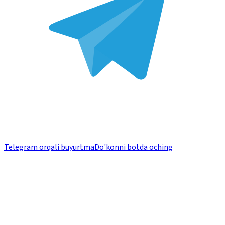
Telegram orqali buyurtma
Do'konni botda oching