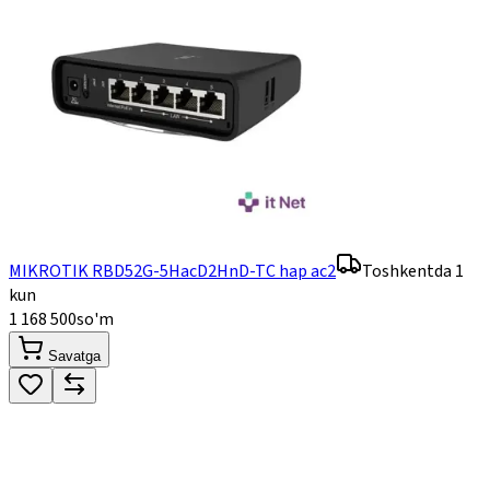
MIKROTIK RBD52G-5HacD2HnD-TC hap ac2
Toshkentda 1
kun
1 168 500
so'm
Savatga