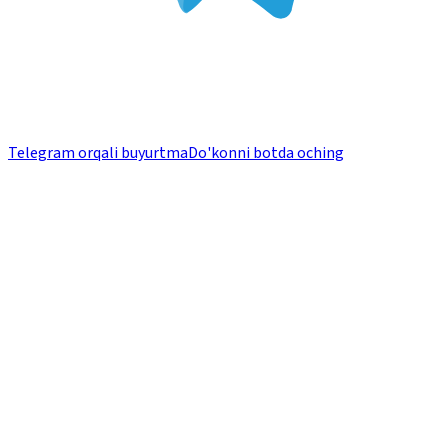
Telegram orqali buyurtma
Do'konni botda oching