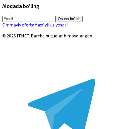
Aloqada bo'ling
Obuna bo'lish
Ommaviy oferta
Maxfiylik siyosati
©
2026
ITNET.
Barcha huquqlar himoyalangan
.