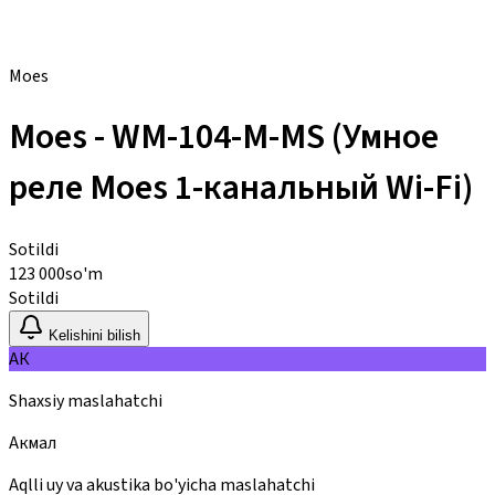
Moes
Moes - WM-104-M-MS (Умное
реле Moes 1-канальный Wi-Fi)
Sotildi
123 000
so'm
Sotildi
Kelishini bilish
АК
Shaxsiy maslahatchi
Акмал
Aqlli uy va akustika bo'yicha maslahatchi