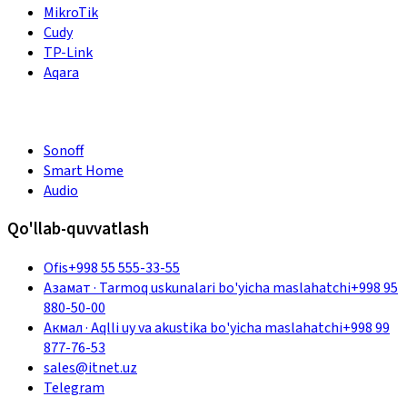
MikroTik
Cudy
TP-Link
Aqara
Sonoff
Smart Home
Audio
Qo'llab-quvvatlash
Ofis
+998 55 555-33-55
Азамат
·
Tarmoq uskunalari bo'yicha maslahatchi
+998 95
880-50-00
Акмал
·
Aqlli uy va akustika bo'yicha maslahatchi
+998 99
877-76-53
sales@itnet.uz
Telegram