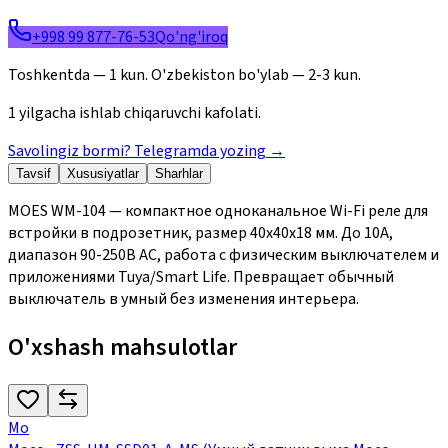
+998 99 877-76-53
Qo'ng'iroq
Toshkentda — 1 kun. O'zbekiston bo'ylab — 2-3 kun.
1 yilgacha ishlab chiqaruvchi kafolati.
Savolingiz bormi? Telegramda yozing
→
Tavsif
Xususiyatlar
Sharhlar
MOES WM-104 — компактное одноканальное Wi-Fi реле для
встройки в подрозетник, размер 40x40x18 мм. До 10А,
диапазон 90-250В AC, работа с физическим выключателем и
приложениями Tuya/Smart Life. Превращает обычный
выключатель в умный без изменения интерьера.
O'xshash mahsulotlar
Mo