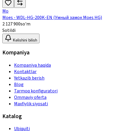
Mo
Moes - WDL-HG-200K-EN (Умный замок Moes HG)
2 127 900
so'm
Sotildi
Kelishini bilish
Kompaniya
Kompaniya haqida
Kontaktlar
Yetkazib berish
Blog
Tarmoq konfiguratori
Ommaviy oferta
Maxfiylik siyosati
Katalog
Ubiquiti