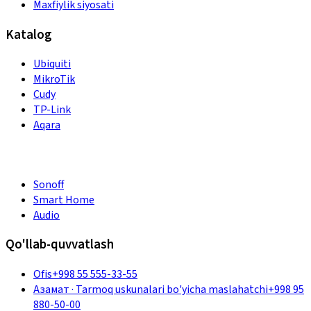
Maxfiylik siyosati
Katalog
Ubiquiti
MikroTik
Cudy
TP-Link
Aqara
Sonoff
Smart Home
Audio
Qo'llab-quvvatlash
Ofis
+998 55 555-33-55
Азамат
·
Tarmoq uskunalari bo'yicha maslahatchi
+998 95
880-50-00