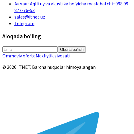
Акмал
·
Aqlli uy va akustika bo'yicha maslahatchi
+998 99
877-76-53
sales@itnet.uz
Telegram
Aloqada bo'ling
Obuna bo'lish
Ommaviy oferta
Maxfiylik siyosati
©
2026
ITNET.
Barcha huquqlar himoyalangan
.