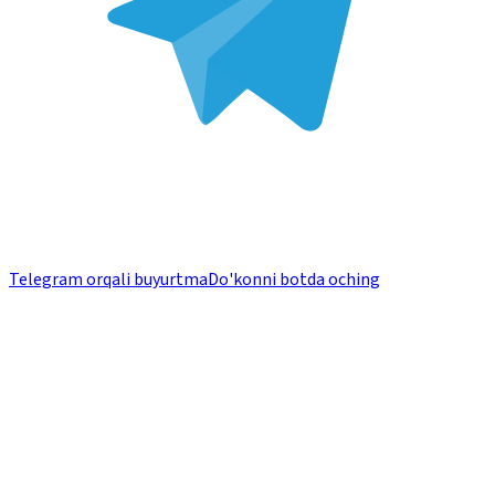
Telegram orqali buyurtma
Do'konni botda oching