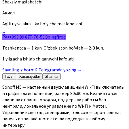
Shaxsiy maslahatchi
Акмал
Aqlli uy va akustika bo'yicha maslahatchi
+998 99 877-76-53
Qo'ng'iroq
Toshkentda — 1 kun. O'zbekiston bo'ylab — 2-3 kun.
1 yilgacha ishlab chiqaruvchi kafolati.
Savolingiz bormi? Telegramda yozing
→
Tavsif
Xususiyatlar
Sharhlar
Sonoff M5 — настенный двухклавишный Wi-Fi выключатель
в графитом исполнении, размер 80x80 мм. Безвинтовая
клавиша с плавным ходом, поддержка работы без
нейтрали, локальное управление по Wi-Fi и Matter.
Управление светом, сценариями, голосом — фронтальная
панель из закалённого стекла подходит к любому
интерьеру.