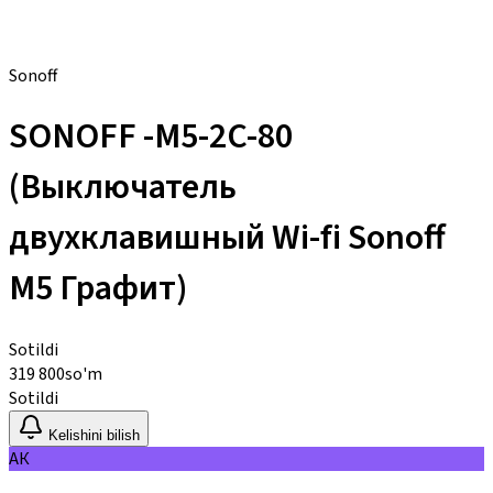
Sonoff
SONOFF -M5-2C-80
(Выключатель
двухклавишный Wi-fi Sonoff
M5 Графит)
Sotildi
319 800
so'm
Sotildi
Kelishini bilish
АК