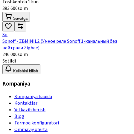
Toshkentda 1 kun
393 600
so'm
Savatga
So
Sonoff - ZBMINIL2 (Умное реле Sonoff 1-канальный без
нейтрали Zigbee)
246 000
so'm
Sotildi
Kelishini bilish
Kompaniya
Kompaniya haqida
Kontaktlar
Yetkazib berish
Blog
Tarmoq konfiguratori
Ommaviy oferta