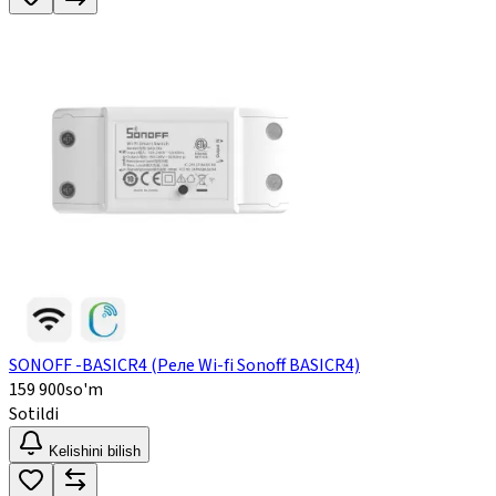
SONOFF -BASICR4 (Реле Wi-fi Sonoff BASICR4)
159 900
so'm
Sotildi
Kelishini bilish