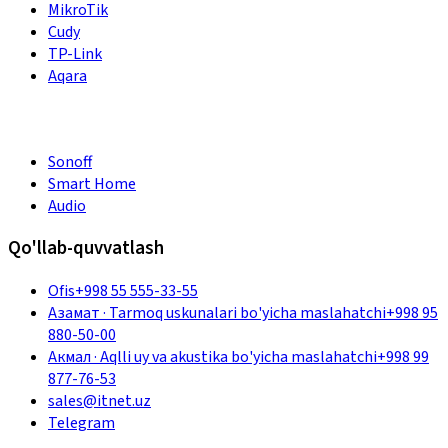
MikroTik
Cudy
TP-Link
Aqara
Sonoff
Smart Home
Audio
Qo'llab-quvvatlash
Ofis
+998 55 555-33-55
Азамат
·
Tarmoq uskunalari bo'yicha maslahatchi
+998 95
880-50-00
Акмал
·
Aqlli uy va akustika bo'yicha maslahatchi
+998 99
877-76-53
sales@itnet.uz
Telegram