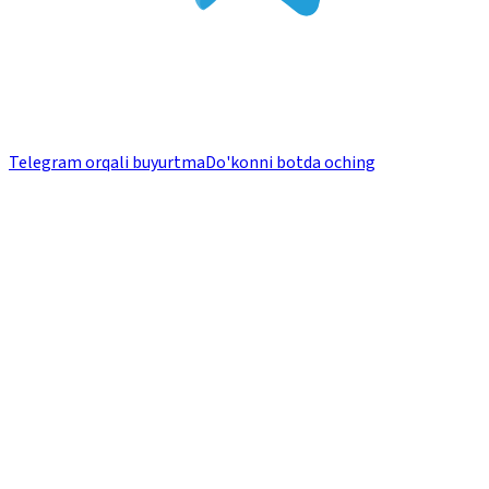
Telegram orqali buyurtma
Do'konni botda oching