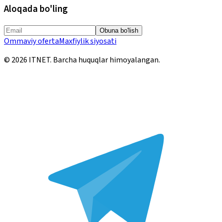
Aloqada bo'ling
Obuna bo'lish
Ommaviy oferta
Maxfiylik siyosati
©
2026
ITNET.
Barcha huquqlar himoyalangan
.