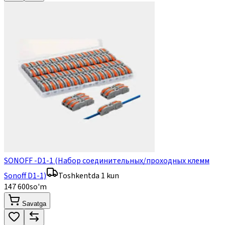
SONOFF -D1-1 (Набор соединительных/проходных клемм
Sonoff D1-1)
Toshkentda 1 kun
147 600
so'm
Savatga