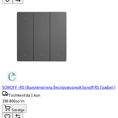
SONOFF -R5 (Выключатель беспроводной Sonoff R5 Графит)
Toshkentda 1 kun
196 800
so'm
Savatga