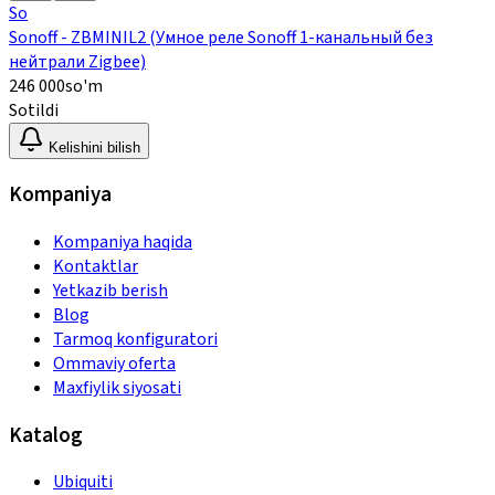
So
Sonoff - ZBMINIL2 (Умное реле Sonoff 1-канальный без
нейтрали Zigbee)
246 000
so'm
Sotildi
Kelishini bilish
Kompaniya
Kompaniya haqida
Kontaktlar
Yetkazib berish
Blog
Tarmoq konfiguratori
Ommaviy oferta
Maxfiylik siyosati
Katalog
Ubiquiti