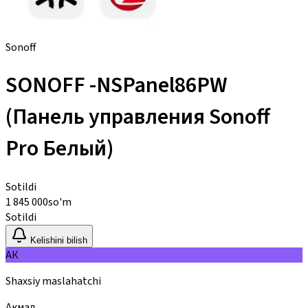
Sonoff
SONOFF -NSPanel86PW
(Панель управления Sonoff
Pro Белый)
Sotildi
1 845 000
so'm
Sotildi
Kelishini bilish
АК
Shaxsiy maslahatchi
Акмал