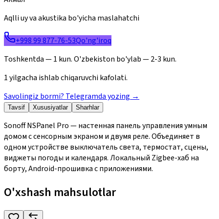
Aqlli uy va akustika bo'yicha maslahatchi
+998 99 877-76-53
Qo'ng'iroq
Toshkentda — 1 kun. O'zbekiston bo'ylab — 2-3 kun.
1 yilgacha ishlab chiqaruvchi kafolati.
Savolingiz bormi? Telegramda yozing
→
Tavsif
Xususiyatlar
Sharhlar
Sonoff NSPanel Pro — настенная панель управления умным
домом с сенсорным экраном и двумя реле. Объединяет в
одном устройстве выключатель света, термостат, сцены,
виджеты погоды и календаря. Локальный Zigbee-хаб на
борту, Android-прошивка с приложениями.
O'xshash mahsulotlar