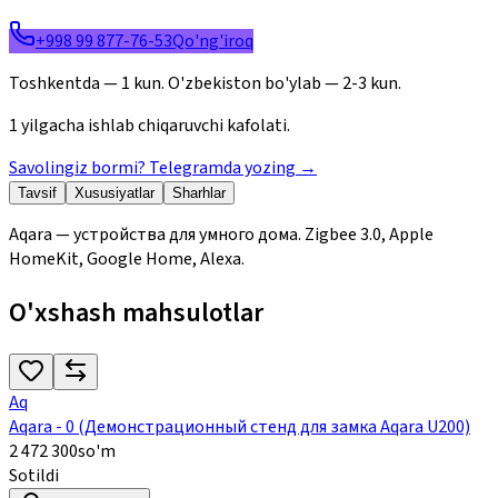
+998 99 877-76-53
Qo'ng'iroq
Toshkentda — 1 kun. O'zbekiston bo'ylab — 2-3 kun.
1 yilgacha ishlab chiqaruvchi kafolati.
Savolingiz bormi? Telegramda yozing
→
Tavsif
Xususiyatlar
Sharhlar
Aqara — устройства для умного дома. Zigbee 3.0, Apple
HomeKit, Google Home, Alexa.
O'xshash mahsulotlar
Aq
Aqara - 0 (Демонстрационный стенд для замка Aqara U200)
2 472 300
so'm
Sotildi