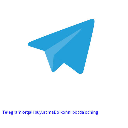
Telegram orqali buyurtma
Do'konni botda oching