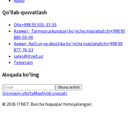
Audio
Qo'llab-quvvatlash
Ofis
+998 55 555-33-55
Азамат
·
Tarmoq uskunalari bo'yicha maslahatchi
+998 95
880-50-00
Акмал
·
Aqlli uy va akustika bo'yicha maslahatchi
+998 99
877-76-53
sales@itnet.uz
Telegram
Aloqada bo'ling
Obuna bo'lish
Ommaviy oferta
Maxfiylik siyosati
©
2026
ITNET.
Barcha huquqlar himoyalangan
.