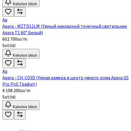
Kelishini bilish
Aq
Aqara - MZTD11LM (Умный накладной точечный светильник
Aqara Т1 60° Белый)
602 700
so'm
Sotildi
Kelishini bilish
Aq
Aqara - CH-C03D (Умная камера и центр умного дома Aqara G5
Pro PoE Графит)
4 108 200
so'm
Sotildi
Kelishini bilish