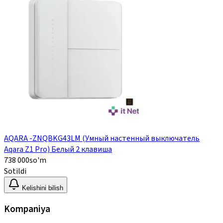
AQARA -ZNQBKG43LM (Умный настенный выключатель
Aqara Z1 Pro) Белый 2 клавиша
738 000
so'm
Sotildi
Kelishini bilish
Kompaniya