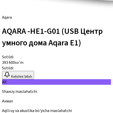
Aqara
AQARA -HE1-G01 (USB Центр
умного дома Aqara E1)
Sotildi
393 600
so'm
Sotildi
Kelishini bilish
АК
Shaxsiy maslahatchi
Акмал
Aqlli uy va akustika bo'yicha maslahatchi