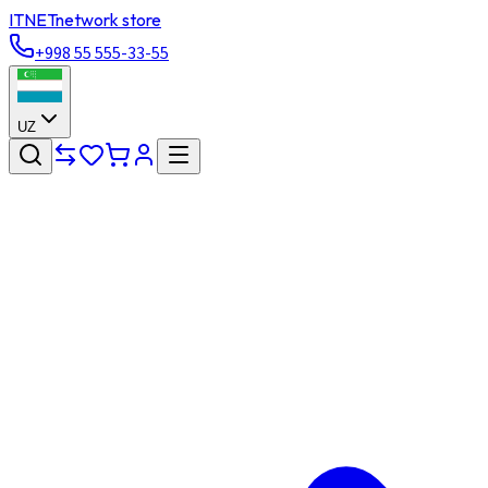
ITNET
network store
+998 55 555-33-55
UZ