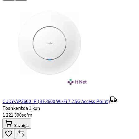
CUDY-AP3600_P (BE3600 Wi-Fi 7 2.5G Access Point)
Toshkentda 1 kun
1 221 390
so'm
Savatga