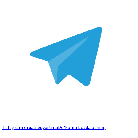
Telegram orqali buyurtma
Do'konni botda oching