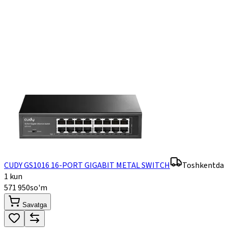
CUDY GS1016 16-PORT GIGABIT METAL SWITCH
Toshkentda
1 kun
571 950
so'm
Savatga