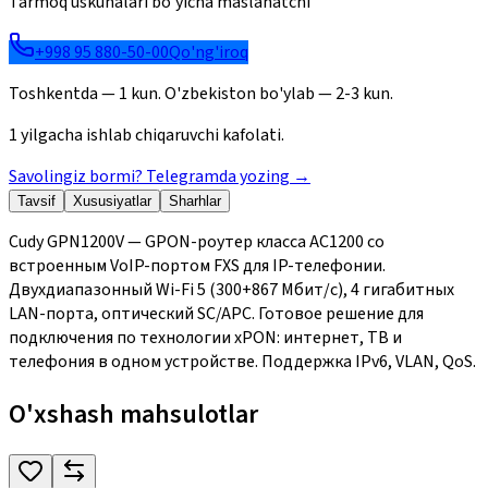
Tarmoq uskunalari bo'yicha maslahatchi
+998 95 880-50-00
Qo'ng'iroq
Toshkentda — 1 kun. O'zbekiston bo'ylab — 2-3 kun.
1 yilgacha ishlab chiqaruvchi kafolati.
Savolingiz bormi? Telegramda yozing
→
Tavsif
Xususiyatlar
Sharhlar
Cudy GPN1200V — GPON-роутер класса AC1200 со
встроенным VoIP-портом FXS для IP-телефонии.
Двухдиапазонный Wi-Fi 5 (300+867 Мбит/с), 4 гигабитных
LAN-порта, оптический SC/APC. Готовое решение для
подключения по технологии xPON: интернет, ТВ и
телефония в одном устройстве. Поддержка IPv6, VLAN, QoS.
O'xshash mahsulotlar