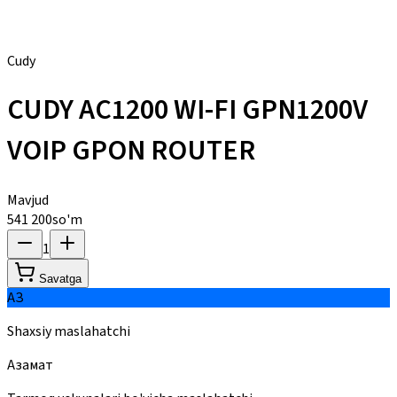
Cudy
CUDY AC1200 WI-FI GPN1200V
VOIP GPON ROUTER
Mavjud
541 200
so'm
1
Savatga
АЗ
Shaxsiy maslahatchi
Азамат