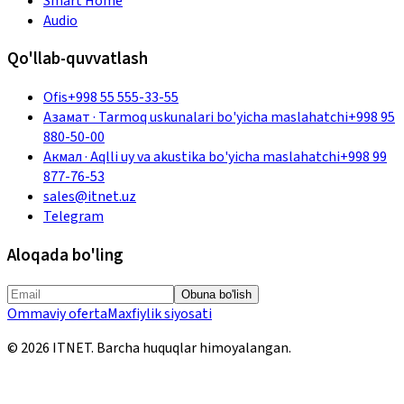
Smart Home
Audio
Qo'llab-quvvatlash
Ofis
+998 55 555-33-55
Азамат
·
Tarmoq uskunalari bo'yicha maslahatchi
+998 95
880-50-00
Акмал
·
Aqlli uy va akustika bo'yicha maslahatchi
+998 99
877-76-53
sales@itnet.uz
Telegram
Aloqada bo'ling
Obuna bo'lish
Ommaviy oferta
Maxfiylik siyosati
©
2026
ITNET.
Barcha huquqlar himoyalangan
.