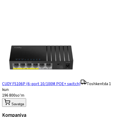
CUDY FS106P (6-port 10/100M POE+ switch)
Toshkentda 1
kun
196 800
so'm
Savatga
Kompaniya