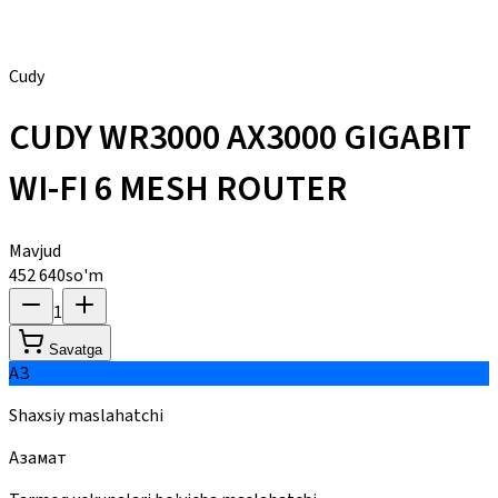
Cudy
CUDY WR3000 AX3000 GIGABIT
WI-FI 6 MESH ROUTER
Mavjud
452 640
so'm
1
Savatga
АЗ
Shaxsiy maslahatchi
Азамат