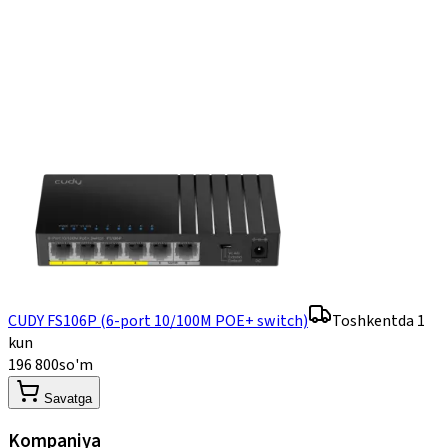
CUDY FS106P (6-port 10/100M POE+ switch)
Toshkentda 1
kun
196 800
so'm
Savatga
Kompaniya