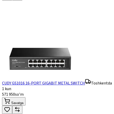
CUDY GS1016 16-PORT GIGABIT METAL SWITCH
Toshkentda
1 kun
571 950
so'm
Savatga