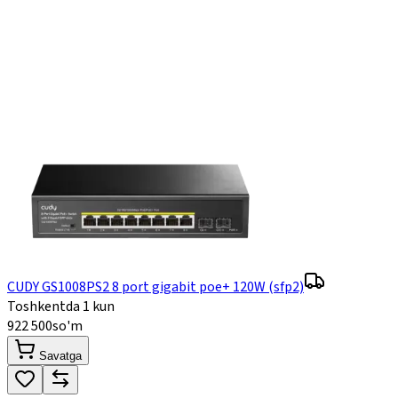
CUDY GS1008PS2 8 port gigabit poe+ 120W (sfp2)
Toshkentda 1 kun
922 500
so'm
Savatga