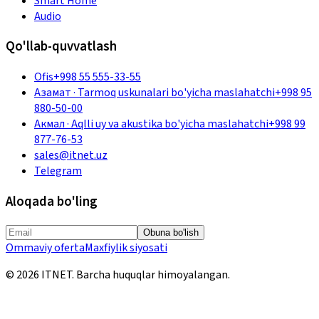
Smart Home
Audio
Qo'llab-quvvatlash
Ofis
+998 55 555-33-55
Азамат
·
Tarmoq uskunalari bo'yicha maslahatchi
+998 95
880-50-00
Акмал
·
Aqlli uy va akustika bo'yicha maslahatchi
+998 99
877-76-53
sales@itnet.uz
Telegram
Aloqada bo'ling
Obuna bo'lish
Ommaviy oferta
Maxfiylik siyosati
©
2026
ITNET.
Barcha huquqlar himoyalangan
.