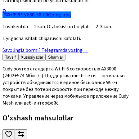
Tarmoq uskunalari bo'yicha maslahatchi
+998 95 880-50-00
Qo'ng'iroq
Toshkentda — 1 kun. O'zbekiston bo'ylab — 2-3 kun.
1 yilgacha ishlab chiqaruvchi kafolati.
Savolingiz bormi? Telegramda yozing
→
Tavsif
Xususiyatlar
Sharhlar
Cudy роутер стандарта Wi-Fi 6 со скоростью AX3000
(2402+574 Мбит/с). Поддержка mesh-сети — несколько
устройств объединяются в единое бесшовное Wi-Fi
покрытие без потери скорости при переходе между
точками. Управление через мобильное приложение Cudy
Mesh или веб-интерфейс.
O'xshash mahsulotlar