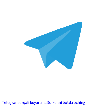
Telegram orqali buyurtma
Do'konni botda oching