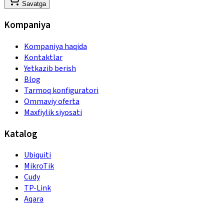
Savatga
Kompaniya
Kompaniya haqida
Kontaktlar
Yetkazib berish
Blog
Tarmoq konfiguratori
Ommaviy oferta
Maxfiylik siyosati
Katalog
Ubiquiti
MikroTik
Cudy
TP-Link
Aqara