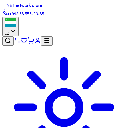
ITNET
network store
+998 55 555-33-55
UZ