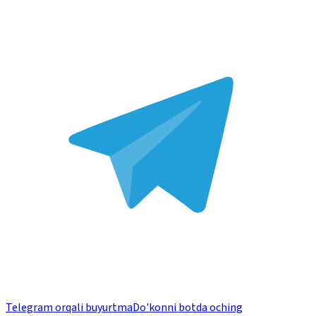
Telegram orqali buyurtma
Do'konni botda oching