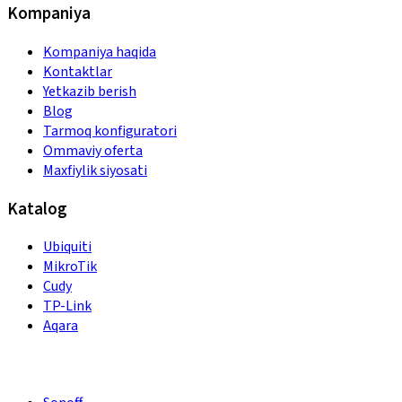
Kompaniya
Kompaniya haqida
Kontaktlar
Yetkazib berish
Blog
Tarmoq konfiguratori
Ommaviy oferta
Maxfiylik siyosati
Katalog
Ubiquiti
MikroTik
Cudy
TP-Link
Aqara