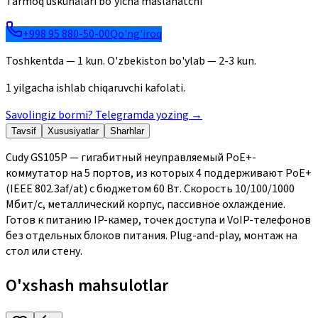
Tarmoq uskunalari bo'yicha maslahatchi
+998 95 880-50-00
Qo'ng'iroq
Toshkentda — 1 kun. O'zbekiston bo'ylab — 2-3 kun.
1 yilgacha ishlab chiqaruvchi kafolati.
Savolingiz bormi? Telegramda yozing
→
Tavsif
Xususiyatlar
Sharhlar
Cudy GS105P — гигабитный неуправляемый PoE+-
коммутатор на 5 портов, из которых 4 поддерживают PoE+
(IEEE 802.3af/at) с бюджетом 60 Вт. Скорость 10/100/1000
Мбит/с, металлический корпус, пассивное охлаждение.
Готов к питанию IP-камер, точек доступа и VoIP-телефонов
без отдельных блоков питания. Plug-and-play, монтаж на
стол или стену.
O'xshash mahsulotlar