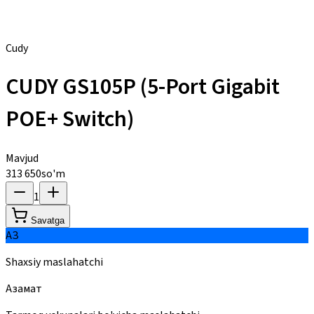
Cudy
CUDY GS105P (5-Port Gigabit
POE+ Switch)
Mavjud
313 650
so'm
1
Savatga
АЗ
Shaxsiy maslahatchi
Азамат