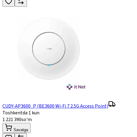
CUDY-AP3600_P (BE3600 Wi-Fi 7 2.5G Access Point)
Toshkentda 1 kun
1 221 390
so'm
Savatga