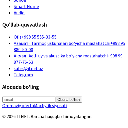
Sonoff
Smart Home
Audio
Qo'llab-quvvatlash
Ofis
+998 55 555-33-55
Азамат
·
Tarmoq uskunalari bo'yicha maslahatchi
+998 95
880-50-00
Акмал
·
Aqlli uy va akustika bo'yicha maslahatchi
+998 99
877-76-53
sales@itnet.uz
Telegram
Aloqada bo'ling
Obuna bo'lish
Ommaviy oferta
Maxfiylik siyosati
©
2026
ITNET.
Barcha huquqlar himoyalangan
.