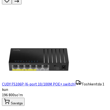
CUDY FS106P (6-port 10/100M POE+ switch)
Toshkentda 1
kun
196 800
so'm
Savatga