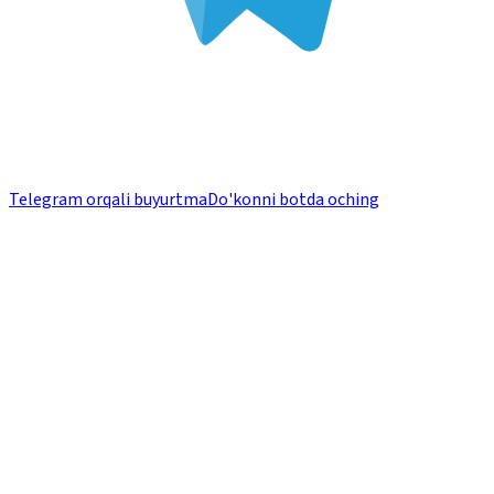
Telegram orqali buyurtma
Do'konni botda oching