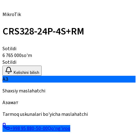
MikroTik
CRS328-24P-4S+RM
Sotildi
6 765 000
so'm
Sotildi
Kelishini bilish
АЗ
Shaxsiy maslahatchi
Азамат
Tarmoq uskunalari bo'yicha maslahatchi
+998 95 880-50-00
Qo'ng'iroq