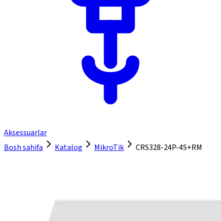
Aksessuarlar
Bosh sahifa
Katalog
MikroTik
CRS328-24P-4S+RM