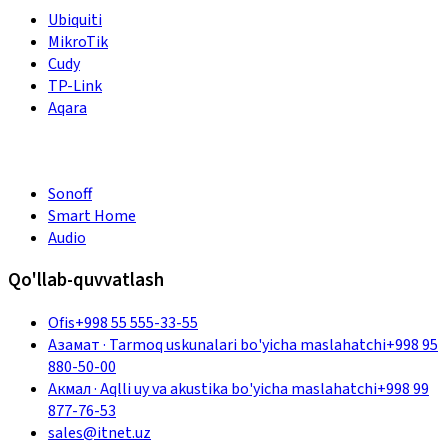
Ubiquiti
MikroTik
Cudy
TP-Link
Aqara
Sonoff
Smart Home
Audio
Qo'llab-quvvatlash
Ofis
+998 55 555-33-55
Азамат
·
Tarmoq uskunalari bo'yicha maslahatchi
+998 95
880-50-00
Акмал
·
Aqlli uy va akustika bo'yicha maslahatchi
+998 99
877-76-53
sales@itnet.uz