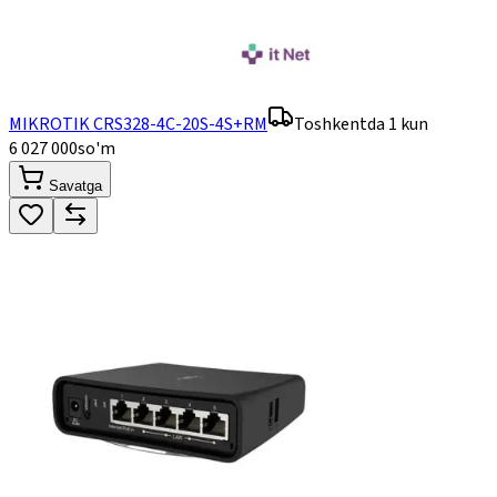
MIKROTIK CRS328-4C-20S-4S+RM
Toshkentda 1 kun
6 027 000
so'm
Savatga