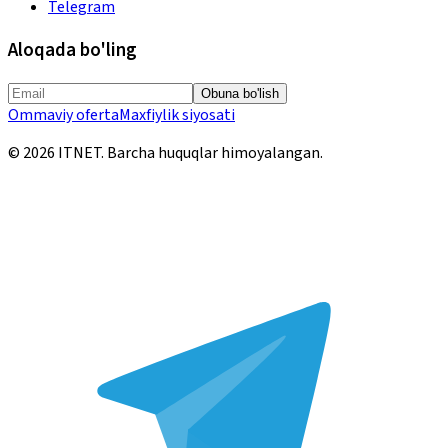
Telegram
Aloqada bo'ling
Obuna bo'lish
Ommaviy oferta
Maxfiylik siyosati
©
2026
ITNET.
Barcha huquqlar himoyalangan
.