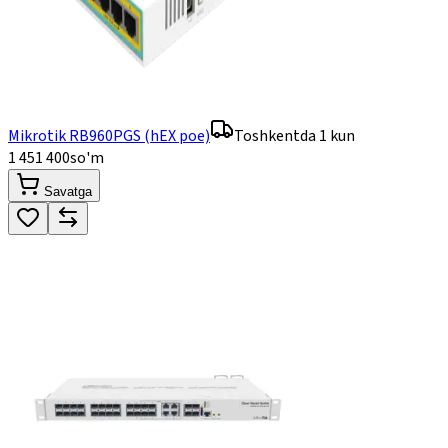
Mikrotik RB960PGS (hEX poe)
Toshkentda 1 kun
1 451 400
so'm
Savatga