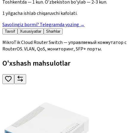
Toshkentda — 1 kun. O'zbekiston bo'ylab — 2-3 kun.
1 yilgacha ishlab chiqaruvchi kafolati.
Savolingiz bormi? Telegramda yozing
→
Tavsif
Xususiyatlar
Sharhlar
MikroTik Cloud Router Switch — управляемый коммутатор с
RouterOS. VLAN, QoS, мониторинг, SFP+ порты.
O'xshash mahsulotlar