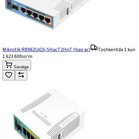
Mikrotik RB962UiGS-5HacT2HnT (hap ac)
Toshkentda 1 kun
1 623 600
so'm
Savatga