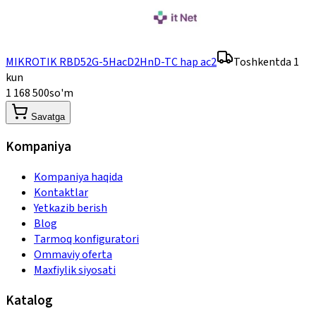
MIKROTIK RBD52G-5HacD2HnD-TC hap ac2
Toshkentda 1
kun
1 168 500
so'm
Savatga
Kompaniya
Kompaniya haqida
Kontaktlar
Yetkazib berish
Blog
Tarmoq konfiguratori
Ommaviy oferta
Maxfiylik siyosati
Katalog