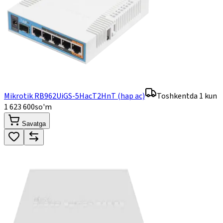
Mikrotik RB962UiGS-5HacT2HnT (hap ac)
Toshkentda 1 kun
1 623 600
so'm
Savatga