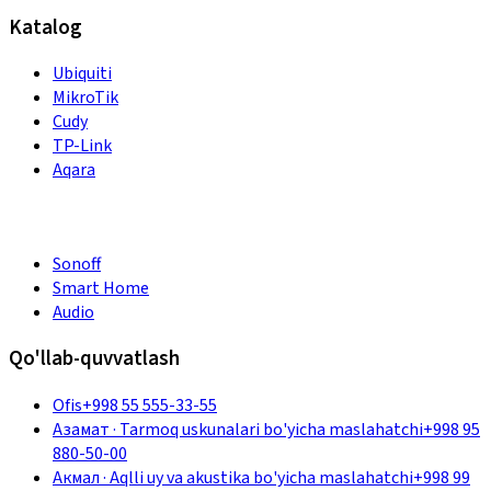
Katalog
Ubiquiti
MikroTik
Cudy
TP-Link
Aqara
Sonoff
Smart Home
Audio
Qo'llab-quvvatlash
Ofis
+998 55 555-33-55
Азамат
·
Tarmoq uskunalari bo'yicha maslahatchi
+998 95
880-50-00
Акмал
·
Aqlli uy va akustika bo'yicha maslahatchi
+998 99