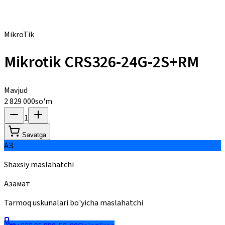
MikroTik
Mikrotik CRS326-24G-2S+RM
Mavjud
2 829 000
so'm
1
Savatga
АЗ
Shaxsiy maslahatchi
Азамат
Tarmoq uskunalari bo'yicha maslahatchi