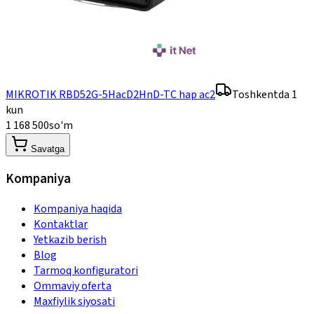
MIKROTIK RBD52G-5HacD2HnD-TC hap ac2
Toshkentda 1
kun
1 168 500
so'm
Savatga
Kompaniya
Kompaniya haqida
Kontaktlar
Yetkazib berish
Blog
Tarmoq konfiguratori
Ommaviy oferta
Maxfiylik siyosati