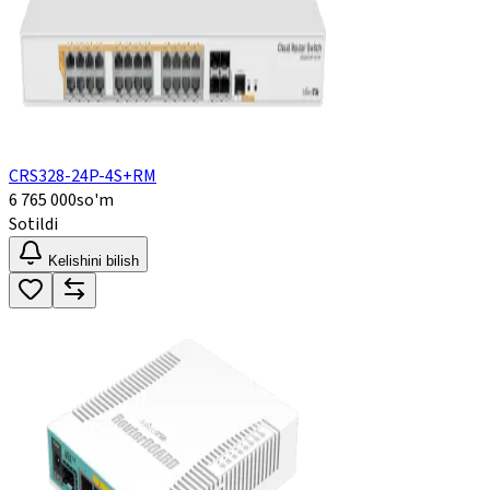
CRS328-24P-4S+RM
6 765 000
so'm
Sotildi
Kelishini bilish