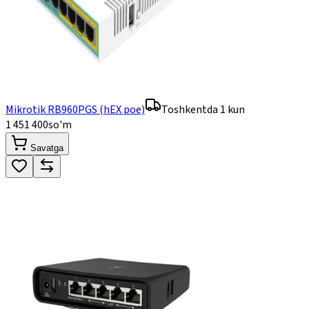
Mikrotik RB960PGS (hEX poe)
Toshkentda 1 kun
1 451 400
so'm
Savatga