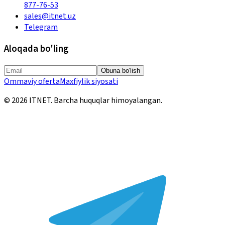
877-76-53
sales@itnet.uz
Telegram
Aloqada bo'ling
Obuna bo'lish
Ommaviy oferta
Maxfiylik siyosati
©
2026
ITNET.
Barcha huquqlar himoyalangan
.