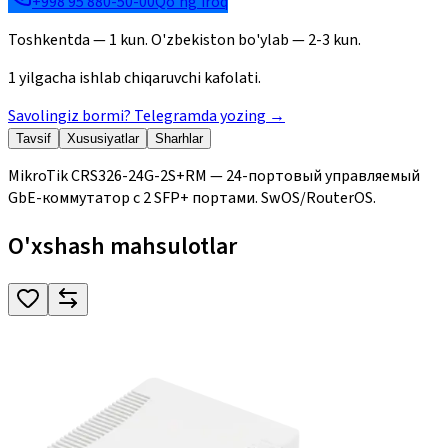
+998 95 880-50-00
Qo'ng'iroq
Toshkentda — 1 kun. O'zbekiston bo'ylab — 2-3 kun.
1 yilgacha ishlab chiqaruvchi kafolati.
Savolingiz bormi? Telegramda yozing
→
Tavsif
Xususiyatlar
Sharhlar
MikroTik CRS326-24G-2S+RM — 24-портовый управляемый
GbE-коммутатор с 2 SFP+ портами. SwOS/RouterOS.
O'xshash mahsulotlar