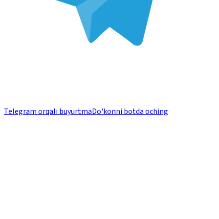
Telegram orqali buyurtma
Do'konni botda oching