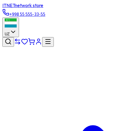
ITNET
network store
+998 55 555-33-55
UZ