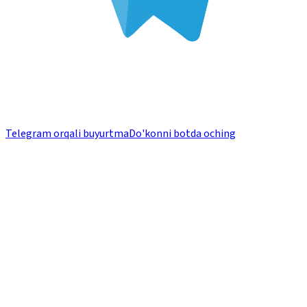
Telegram orqali buyurtma
Do'konni botda oching