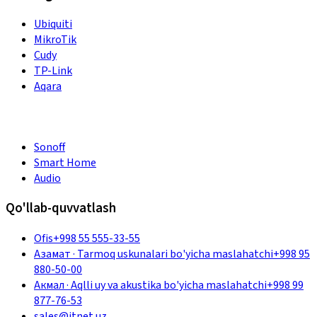
Ubiquiti
MikroTik
Cudy
TP-Link
Aqara
Sonoff
Smart Home
Audio
Qo'llab-quvvatlash
Ofis
+998 55 555-33-55
Азамат
·
Tarmoq uskunalari bo'yicha maslahatchi
+998 95
880-50-00
Акмал
·
Aqlli uy va akustika bo'yicha maslahatchi
+998 99
877-76-53
sales@itnet.uz