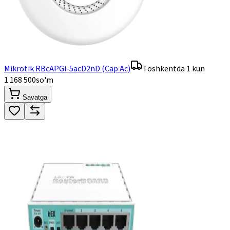
Mikrotik RBcAPGi-5acD2nD (Cap Ac)
Toshkentda 1 kun
1 168 500
so'm
Savatga