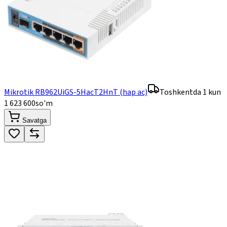
Mikrotik RB962UiGS-5HacT2HnT (hap ac)
Toshkentda 1 kun
1 623 600
so'm
Savatga