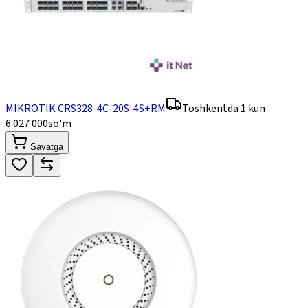
MIKROTIK CRS328-4C-20S-4S+RM
Toshkentda 1 kun
6 027 000
so'm
Savatga