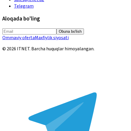
Telegram
Aloqada bo'ling
Obuna bo'lish
Ommaviy oferta
Maxfiylik siyosati
©
2026
ITNET.
Barcha huquqlar himoyalangan
.