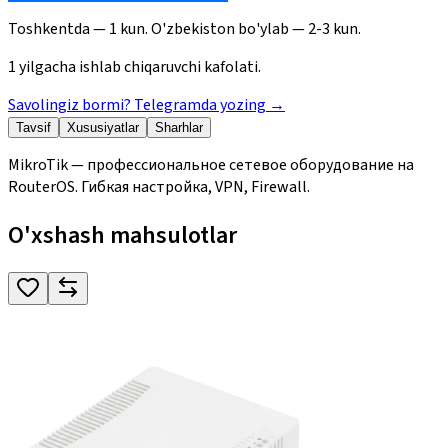
Toshkentda — 1 kun. O'zbekiston bo'ylab — 2-3 kun.
1 yilgacha ishlab chiqaruvchi kafolati.
Savolingiz bormi? Telegramda yozing
→
Tavsif
Xususiyatlar
Sharhlar
MikroTik — профессиональное сетевое оборудование на
RouterOS. Гибкая настройка, VPN, Firewall.
O'xshash mahsulotlar