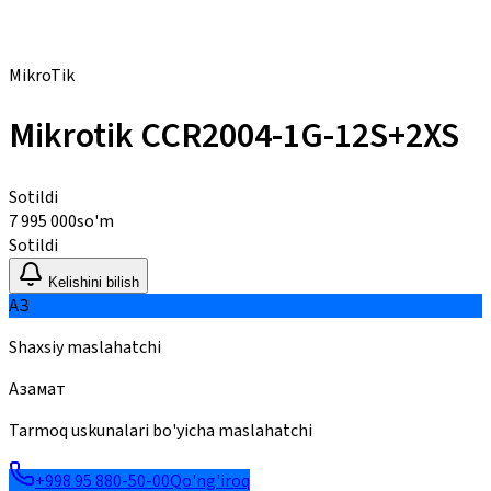
MikroTik
Mikrotik CCR2004-1G-12S+2XS
Sotildi
7 995 000
so'm
Sotildi
Kelishini bilish
АЗ
Shaxsiy maslahatchi
Азамат
Tarmoq uskunalari bo'yicha maslahatchi
+998 95 880-50-00
Qo'ng'iroq