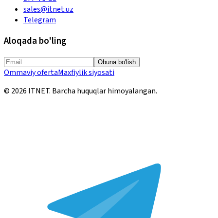
sales@itnet.uz
Telegram
Aloqada bo'ling
Obuna bo'lish
Ommaviy oferta
Maxfiylik siyosati
©
2026
ITNET.
Barcha huquqlar himoyalangan
.