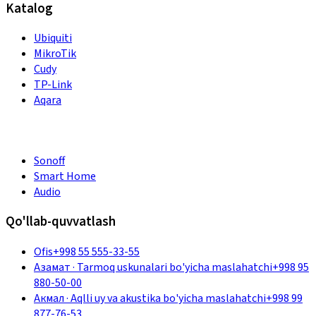
Katalog
Ubiquiti
MikroTik
Cudy
TP-Link
Aqara
Sonoff
Smart Home
Audio
Qo'llab-quvvatlash
Ofis
+998 55 555-33-55
Азамат
·
Tarmoq uskunalari bo'yicha maslahatchi
+998 95
880-50-00
Акмал
·
Aqlli uy va akustika bo'yicha maslahatchi
+998 99
877-76-53