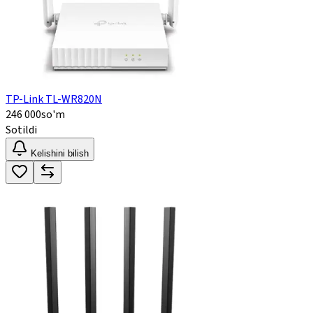
TP-Link TL-WR820N
246 000
so'm
Sotildi
Kelishini bilish