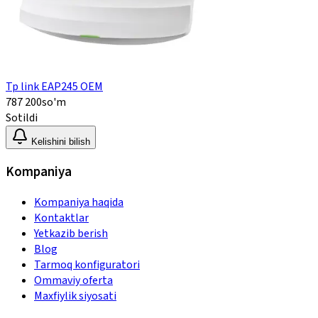
Tp link EAP245 OEM
787 200
so'm
Sotildi
Kelishini bilish
Kompaniya
Kompaniya haqida
Kontaktlar
Yetkazib berish
Blog
Tarmoq konfiguratori
Ommaviy oferta
Maxfiylik siyosati