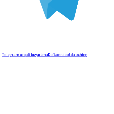
Telegram orqali buyurtma
Do'konni botda oching