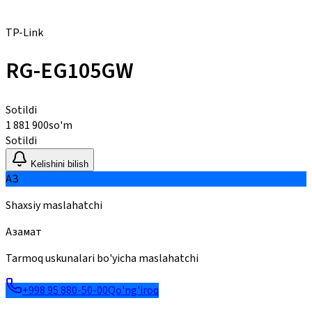
TP-Link
RG-EG105GW
Sotildi
1 881 900
so'm
Sotildi
Kelishini bilish
АЗ
Shaxsiy maslahatchi
Азамат
Tarmoq uskunalari bo'yicha maslahatchi
+998 95 880-50-00
Qo'ng'iroq