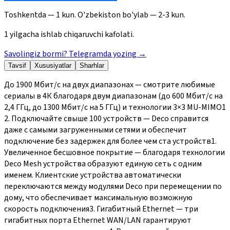
Toshkentda — 1 kun. O'zbekiston bo'ylab — 2-3 kun.
1 yilgacha ishlab chiqaruvchi kafolati.
Savolingiz bormi? Telegramda yozing
→
Tavsif
Xususiyatlar
Sharhlar
До 1900 Мбит/с на двух диапазонах — смотрите любимые
сериалы в 4К благодаря двум диапазонам (до 600 Мбит/с на
2,4 ГГц, до 1300 Мбит/с на 5 ГГц) и технологии 3×3 MU-MIMO1
2. Подключайте свыше 100 устройств — Deco справится
даже с самыми загруженными сетями и обеспечит
подключение без задержек для более чем ста устройств1.
Увеличенное бесшовное покрытие — благодаря технологии
Deco Mesh устройства образуют единую сеть с одним
именем. Клиентские устройства автоматически
переключаются между модулями Deco при перемещении по
дому, что обеспечивает максимальную возможную
скорость подключения3. Гигабитный Ethernet — три
гигабитных порта Ethernet WAN/LAN гарантируют