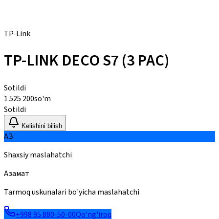
TP-Link
TP-LINK DECO S7 (3 PAC)
Sotildi
1 525 200
so'm
Sotildi
Kelishini bilish
АЗ
Shaxsiy maslahatchi
Азамат
Tarmoq uskunalari bo'yicha maslahatchi
+998 95 880-50-00
Qo'ng'iroq