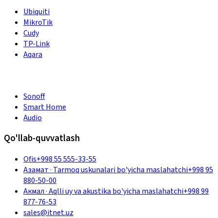
Ubiquiti
MikroTik
Cudy
TP-Link
Aqara
Sonoff
Smart Home
Audio
Qo'llab-quvvatlash
Ofis
+998 55 555-33-55
Азамат
·
Tarmoq uskunalari bo'yicha maslahatchi
+998 95
880-50-00
Акмал
·
Aqlli uy va akustika bo'yicha maslahatchi
+998 99
877-76-53
sales@itnet.uz