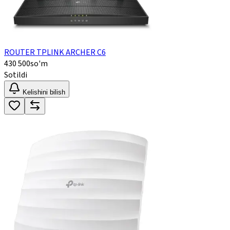
ROUTER TPLINK ARCHER C6
430 500
so'm
Sotildi
Kelishini bilish