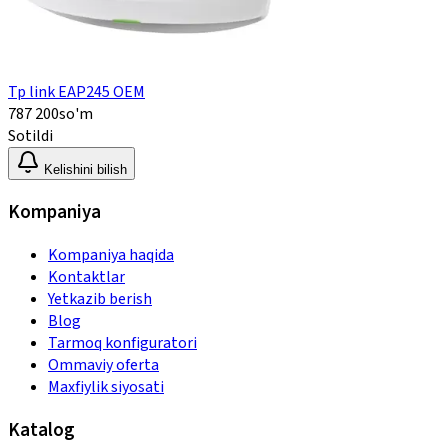
Tp link EAP245 OEM
787 200
so'm
Sotildi
Kelishini bilish
Kompaniya
Kompaniya haqida
Kontaktlar
Yetkazib berish
Blog
Tarmoq konfiguratori
Ommaviy oferta
Maxfiylik siyosati
Katalog