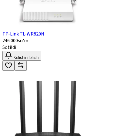
TP-Link TL-WR820N
246 000
so'm
Sotildi
Kelishini bilish