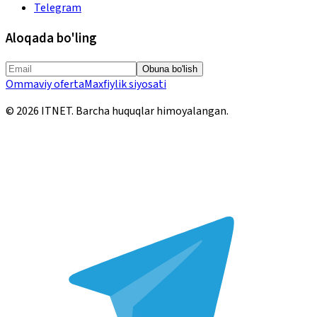
Telegram
Aloqada bo'ling
Obuna bo'lish
Ommaviy oferta
Maxfiylik siyosati
©
2026
ITNET.
Barcha huquqlar himoyalangan
.