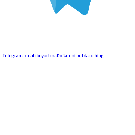
Telegram orqali buyurtma
Do'konni botda oching