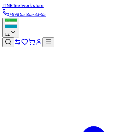
ITNET
network store
+998 55 555-33-55
UZ