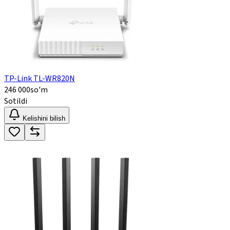
TP-Link TL-WR820N
246 000
so'm
Sotildi
Kelishini bilish