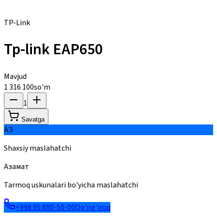
TP-Link
Tp-link EAP650
Mavjud
1 316 100
so'm
1
Savatga
АЗ
Shaxsiy maslahatchi
Азамат
Tarmoq uskunalari bo'yicha maslahatchi
+998 95 880-50-00
Qo'ng'iroq