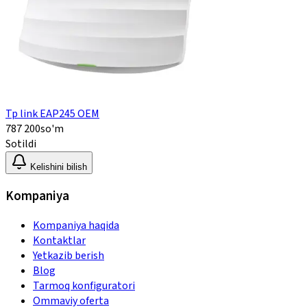
Tp link EAP245 OEM
787 200
so'm
Sotildi
Kelishini bilish
Kompaniya
Kompaniya haqida
Kontaktlar
Yetkazib berish
Blog
Tarmoq konfiguratori
Ommaviy oferta