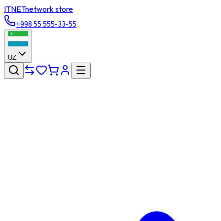
ITNET
network store
+998 55 555-33-55
UZ